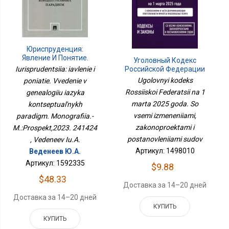
Юриспруденция:
Явление И Понятие.
Уголовный Кодекс
Введение В Генеалогию
Iurisprudentsiia: iavlenie i
Российской Федерации
Языка Концептуальных
На 1 Марта 2025 Года. Со
Ugolovnyi kodeks
poniatie. Vvedenie v
Парадигм. Монография.-
Всеми Изменениями,
Rossiiskoi Federatsii na 1
М.:Проспект,2023.
genealogiiu iazyka
Законопроектами И
241424
Постановлениями Судов
marta 2025 goda. So
kontseptual'nykh
vsemi izmeneniiami,
paradigm. Monografiia.-
zakonoproektami i
M.:Prospekt,2023. 241424
postanovleniiami sudov
, Vedeneev Iu.A.
Артикул: 1498010
Веденеев Ю.А.
Артикул: 1592335
$9.88
$48.33
Доставка за 14–20 дней
Доставка за 14–20 дней
КУПИТЬ
КУПИТЬ