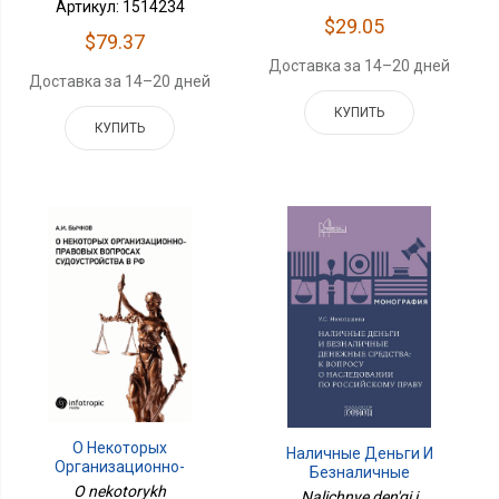
Артикул: 1514234
$29.05
$79.37
Доставка за 14–20 дней
Доставка за 14–20 дней
КУПИТЬ
КУПИТЬ
О Некоторых
Наличные Деньги И
Организационно-
Безналичные
Правовых Вопросах
O nekotorykh
Денежные Средства: К
Nalichnye den'gi i