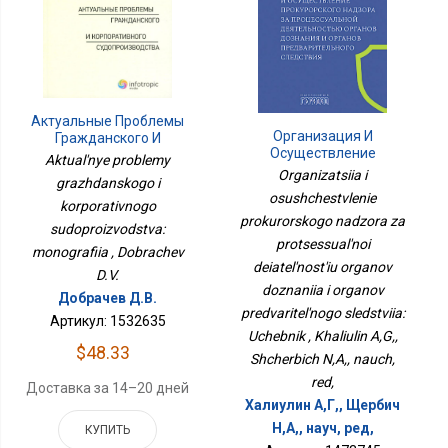
Актуальные Проблемы
Организация И
Гражданского И
Осуществление
Корпоративного
Aktual'nye problemy
Прокурорского Надзора
Судопроизводства:
Organizatsiia i
grazhdanskogo i
За Процессуальной
Монография
osushchestvlenie
Деятельностью
korporativnogo
prokurorskogo nadzora za
Органов Дознания И
sudoproizvodstva:
Органов
protsessual'noi
monografiia , Dobrachev
Предварительного
deiatel'nost'iu organov
Следствия: Учебник
D.V.
doznaniia i organov
Добрачев Д.В.
predvaritel'nogo sledstviia:
Артикул: 1532635
Uchebnik , Khaliulin A,G,,
$48.33
Shcherbich N,A,, nauch,
red,
Доставка за 14–20 дней
Халиулин А,Г,, Щербич
Н,А,, науч, ред,
КУПИТЬ