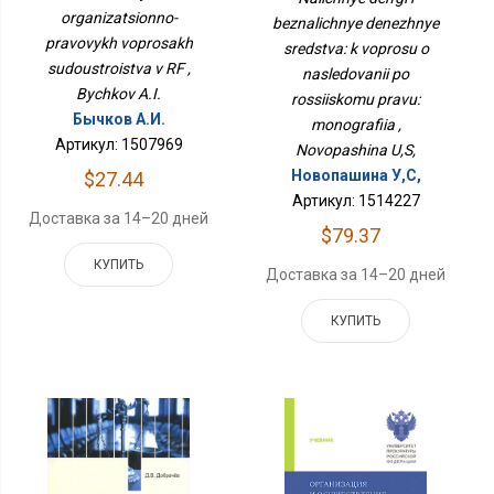
Судоустройства В РФ
Вопросу О
organizatsionno-
beznalichnye denezhnye
Наследовании По
pravovykh voprosakh
Российскому Праву:
sredstva: k voprosu o
Монография
sudoustroistva v RF ,
nasledovanii po
Bychkov A.I.
rossiiskomu pravu:
Бычков А.И.
monografiia ,
Артикул: 1507969
Novopashina U,S,
Новопашина У,С,
$27.44
Артикул: 1514227
Доставка за 14–20 дней
$79.37
КУПИТЬ
Доставка за 14–20 дней
КУПИТЬ