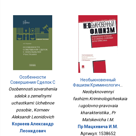
Особенности
Необыкновенный
Совершения Сделок С
Фашизм.Криминологическая
Земельными Участками:
Osobennosti soversheniia
И Уголовно-Правовая
Neobyknovennyi
Учебное Пособие
Характеристика
sdelok s zemel'nymi
fashizm.Kriminologicheskaia
uchastkami: Uchebnoe
i ugolovno-pravovaia
posobie , Korneev
kharakteristika , Pr
Aleksandr Leonidovich
Matskevicha I.M.
Корнеев Александр
Пр Мацкевича И.М.
Леонидович
Артикул: 1538652