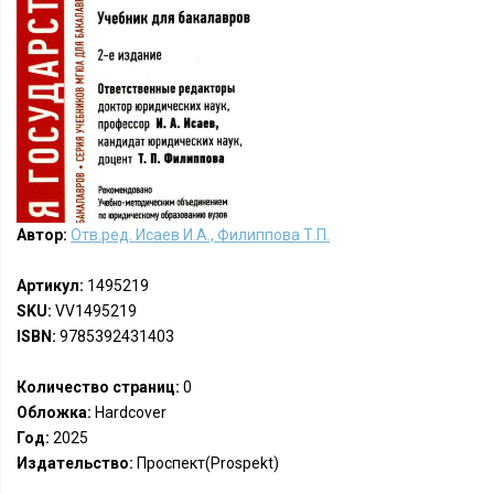
Автор:
Отв.ред. Исаев И.А., Филиппова Т.П.
Артикул:
1495219
SKU:
VV1495219
ISBN:
9785392431403
Количество страниц:
0
Обложка:
Hardcover
Год:
2025
Издательство:
Проспект(Prospekt)