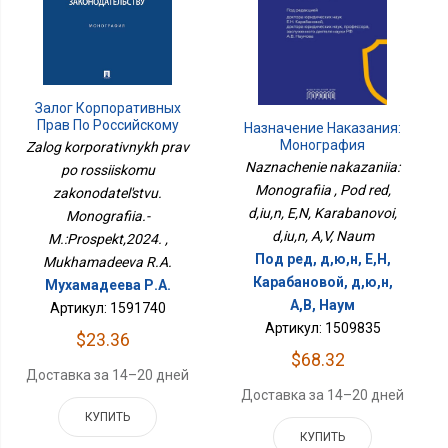
Залог Корпоративных
Прав По Российскому
Назначение Наказания:
Законодательству.
Монография
Zalog korporativnykh prav
Монография.-
Naznachenie nakazaniia:
po rossiiskomu
М.:Проспект,2024.
Monografiia , Pod red,
zakonodatel'stvu.
d,iu,n, E,N, Karabanovoi,
Monografiia.-
d,iu,n, A,V, Naum
M.:Prospekt,2024. ,
Под ред, д,ю,н, Е,Н,
Mukhamadeeva R.A.
Карабановой, д,ю,н,
Мухамадеева Р.А.
А,В, Наум
Артикул: 1591740
Артикул: 1509835
$23.36
$68.32
Доставка за 14–20 дней
Доставка за 14–20 дней
КУПИТЬ
КУПИТЬ