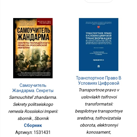
Транспортное Право В
Условиях Цифровой
Самоучитель
Трансформации:
Transportnoe pravo v
Жандарма. Секреты
Беспилотные
Полицейского Ремесла
usloviiakh tsifrovoi
Samouchitel' zhandarma.
Транспортные Средства,
Российской Империи:
Цифровизация Оборота,
transformatsii:
Sekrety politseiskogo
Сборник
Электронный
bespilotnye transportnye
remesla Rossiiskoi Imperii:
Коносамент,
sredstva, tsifrovizatsiia
sbornik , Sbornik
Интеллектуальны
oborota, elektronnyi
Сборник
konosament,
Артикул: 1531431