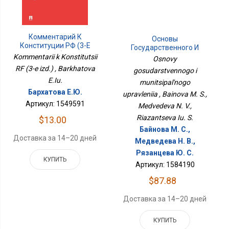
Комментарий К
Основы
Конституции РФ (3-Е
Государственного И
Изд.)
Муниципального
Kommentarii k Konstitutsii
Osnovy
Управления
RF (3-e izd.) , Barkhatova
gosudarstvennogo i
E.Iu.
munitsipal'nogo
Бархатова Е.Ю.
upravleniia , Bainova M. S.,
Артикул: 1549591
Medvedeva N. V.,
Riazantseva Iu. S.
$13.00
Байнова М. С.,
Доставка за 14–20 дней
Медведева Н. В.,
Рязанцева Ю. С.
КУПИТЬ
Артикул: 1584190
$87.88
Доставка за 14–20 дней
КУПИТЬ