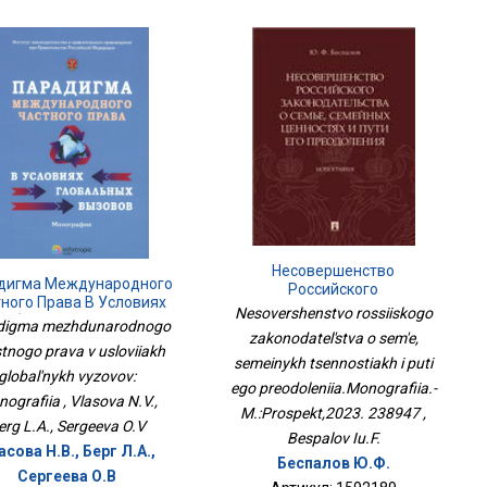
Несовершенство
дигма Международного
Российского
ного Права В Условиях
Законодательства О Семье,
Nesovershenstvo rossiiskogo
лобальных Вызовов:
Семейных Ценностях И Пути
digma mezhdunarodnogo
zakonodatel'stva o sem'e,
Монография
Его
tnogo prava v usloviiakh
Преодоления.Монография.-
semeinykh tsennostiakh i puti
global'nykh vyzovov:
М.:Проспект,2023. 238947
ego preodoleniia.Monografiia.-
ografiia , Vlasova N.V.,
M.:Prospekt,2023. 238947 ,
erg L.A., Sergeeva O.V
Bespalov Iu.F.
асова Н.В., Берг Л.А.,
Беспалов Ю.Ф.
Сергеева О.В