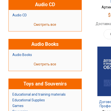
Audio CD
Артик
$
Audio CD
Доставка
Смотреть все
Audio Books
Audio Books
Смотреть все
Toys and Souvenirs
Educational and training materials
Educational Supplies
Догово
Games
Профе
Обуч