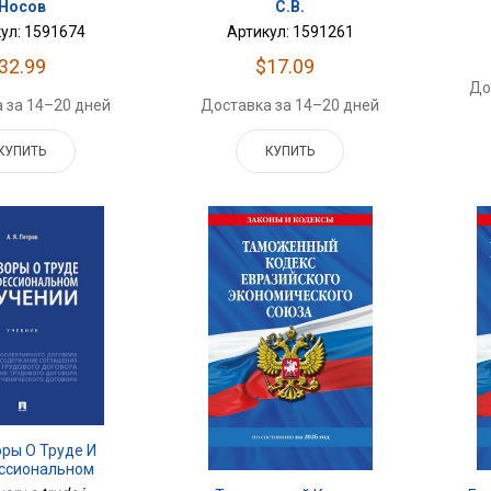
Носов
С.В.
ул: 1591674
Артикул: 1591261
32.99
$17.09
До
 за 14–20 дней
Доставка за 14–20 дней
КУПИТЬ
КУПИТЬ
ры О Труде И
ссиональном
ении. Уч.-