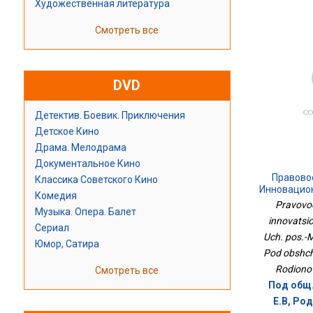
Художественная литература
Смотреть все
DVD
Детектив. Боевик. Приключения
Детское Кино
Драма. Мелодрама
Документальное Кино
Правово
Классика Советского Кино
Инновацио
Комедия
Уч. Пос.-М
Pravovo
Музыка. Опера. Балет
innovatsio
Сериал
Uch. pos.-M
Юмор, Сатира
Pod obshch.
Rodionov
Смотреть все
Под общ.
Е.В, Ро