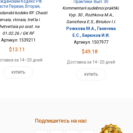
ажданский Кодекс РФ.
Практики. Вып. 30
асти Первая, Вторая,
Kommentarii sudebnoi praktiki.
ья И Четвертая По Сост.
danskii kodeks RF. Chasti
Vyp. 30 , Rozhkova M.A.,
На 01.02.26 / ГК РФ
ervaia, vtoraia, tret'ia i
Ganicheva E.S., Biriukov I.I.
hetvertaia po sost. na
Рожкова М.А., Ганичева
01.02.26 / GK RF
Е.С., Бирюков И.И.
Артикул: 1539211
Артикул: 1507977
$13.11
$49.18
ставка за 14–20 дней
Доставка за 14–20 дней
КУПИТЬ
КУПИТЬ
Подпишитесь на нас