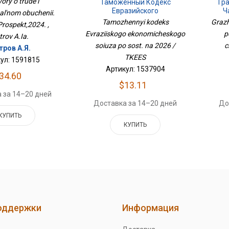
ory o trude i
Таможенный Кодекс
Гр
оспект,2024.
Евразийского
Ч
al'nom obuchenii.
Экономического Союза По
Трет
Tamozhennyi kodeks
Grazh
Prospekt,2024. ,
Сост. На 2026 / ТКЕЭС
Evraziiskogo ekonomicheskogo
p
trov A.Ia.
soiuza po sost. na 2026 /
c
тров А.Я.
TKEES
ул: 1591815
Артикул: 1537904
34.60
$13.11
 за 14–20 дней
Доставка за 14–20 дней
До
КУПИТЬ
КУПИТЬ
оддержки
Информация