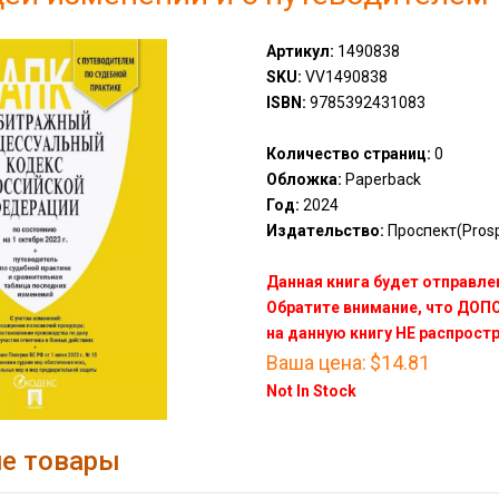
Артикул:
1490838
SKU:
VV1490838
ISBN:
9785392431083
Количество страниц:
0
Обложка:
Paperback
Год:
2024
Издательство:
Проспект(Prosp
Данная книга будет отправлен
Обратите внимание, что ДО
на данную книгу НЕ распрост
Ваша цена:
$14.81
Not In Stock
е товары