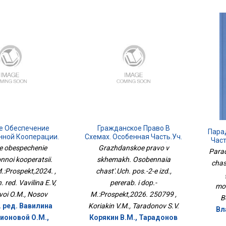
е Обеспечение
Гражданское Право В
Пара
нной Кооперации.
Схемах. Особенная Часть.Уч.
Част
.:Проспект,2024.
Пос.-2-Е Изд., Перераб. И
e obespechenie
Grazhdanskoe pravo v
Г
Para
Доп.-М.:Проспект,2026.
nnoi kooperatsii.
skhemakh. Osobennaia
250799
chas
.:Prospekt,2024. ,
chast'.Uch. pos.-2-e izd.,
 red. Vavilina E.V,
pererab. i dop.-
mon
oi O.M., Nosov
M.:Prospekt,2026. 250799 ,
B
 ред. Вавилина
Koriakin V.M., Taradonov S.V.
Вл
дионовой О.М.,
Корякин В.М., Тарадонов