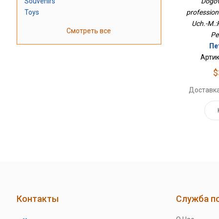
Souvenirs
Dogov
М.:Пр
Toys
profession
Uch.-M.:
Смотреть все
Pe
Пе
Артик
$
Доставка
Контакты
Служба п