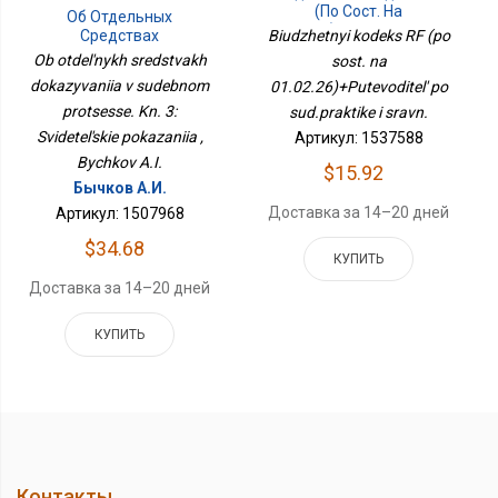
(по Сост. На
Об Отдельных
01.02.26)+Путеводитель
Средствах
Biudzhetnyi kodeks RF (po
По Суд.практике И
Доказывания В
Ob otdel'nykh sredstvakh
sost. na
Сравн.
Судебном Процессе. Кн.
dokazyvaniia v sudebnom
01.02.26)+Putevoditel' po
3: Свидетельские
protsesse. Kn. 3:
Показания
sud.praktike i sravn.
Svidetel'skie pokazaniia ,
Артикул: 1537588
Bychkov A.I.
$15.92
Бычков А.И.
Доставка за 14–20 дней
Артикул: 1507968
$34.68
КУПИТЬ
Доставка за 14–20 дней
КУПИТЬ
Контакты