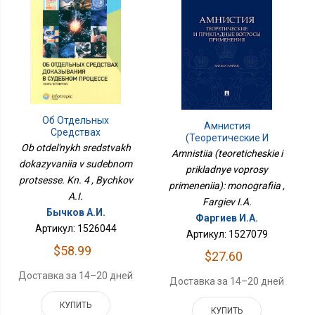
Об Отдельных
Амнистия
Средствах
(теоретические И
Доказывания В
Ob otdel'nykh sredstvakh
Прикладные Вопросы
Amnistiia (teoreticheskie i
Судебном Процессе. Кн.
Применения):
dokazyvaniia v sudebnom
4
prikladnye voprosy
Монография
protsesse. Kn. 4 , Bychkov
primeneniia): monografiia ,
A.I.
Fargiev I.A.
Бычков А.И.
Фаргиев И.А.
Артикул: 1526044
Артикул: 1527079
$58.99
$27.60
Доставка за 14–20 дней
Доставка за 14–20 дней
КУПИТЬ
КУПИТЬ