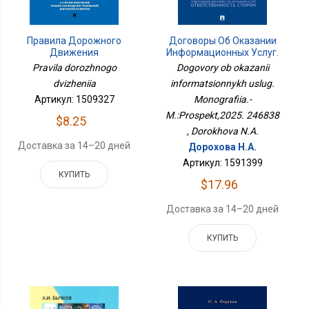
Правила Дорожного
Договоры Об Оказании
Движения
Информационных Услуг.
Монография.-
Pravila dorozhnogo
Dogovory ob okazanii
М.:Проспект,2025.
dvizheniia
informatsionnykh uslug.
246838
Артикул: 1509327
Monografiia.-
M.:Prospekt,2025. 246838
$8.25
, Dorokhova N.A.
Доставка за 14–20 дней
Дорохова Н.А.
Артикул: 1591399
КУПИТЬ
$17.96
Доставка за 14–20 дней
КУПИТЬ