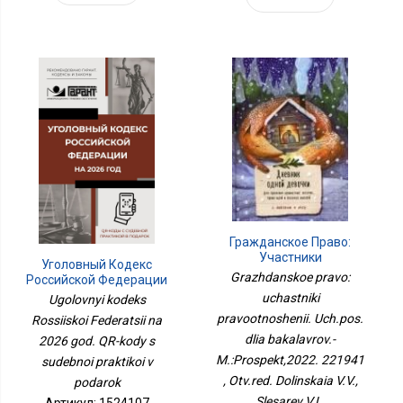
Гражданское Право:
Участники
Уголовный Кодекс
Правоотношений.
Grazhdanskoe pravo:
Российской Федерации
Уч.пос. Для
На 2026 Год. QR-Коды С
uchastniki
Ugolovnyi kodeks
Бакалавров.-
Судебной Практикой В
pravootnoshenii. Uch.pos.
М.:Проспект,2022.
Rossiiskoi Federatsii na
Подарок
221941
dlia bakalavrov.-
2026 god. QR-kody s
M.:Prospekt,2022. 221941
sudebnoi praktikoi v
, Otv.red. Dolinskaia V.V.,
podarok
Slesarev V.L.