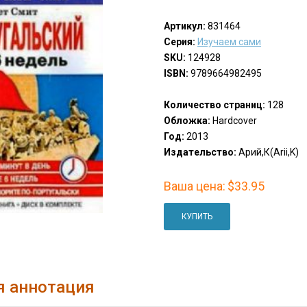
Артикул:
831464
Серия:
Изучаем сами
SKU:
124928
ISBN:
9789664982495
Количество страниц:
128
Обложка:
Hardcover
Год:
2013
Издательство:
Арий,К(Arii,K)
Ваша цена:
$33.95
КУПИТЬ
я аннотация