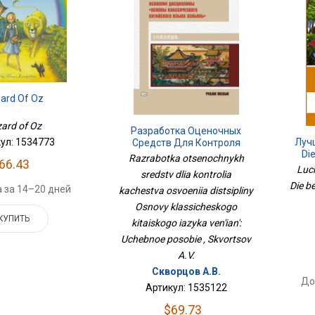
ard Of Oz
zard of Oz
Разработка Оценочных
ул: 1534773
Луч
Средств Для Контроля
Di
Качества Освоения
Razrabotka otsenochnykh
66.43
Дисциплины Основы
Luc
sredstv dlia kontrolia
Классического Китайского
Die b
 за 14–20 дней
kachestva osvoeniia distsipliny
Языка Вэньянь: Учебное
Пособие
Osnovy klassicheskogo
КУПИТЬ
kitaiskogo iazyka ven'ian':
Uchebnoe posobie , Skvortsov
A.V.
Скворцов А.В.
До
Артикул: 1535122
$69.73