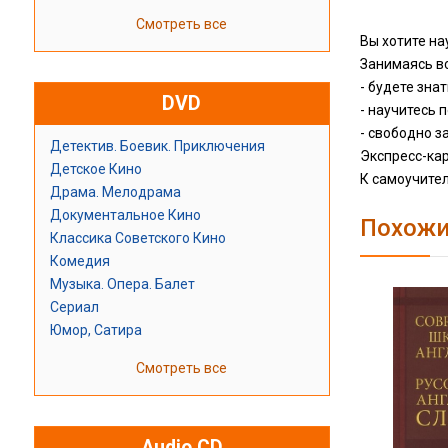
Смотреть все
Вы хотите на
Занимаясь вс
- будете зна
DVD
- научитесь 
- свободно з
Детектив. Боевик. Приключения
Экспресс-кар
Детское Кино
К самоучител
Драма. Мелодрама
Документальное Кино
Похожи
Классика Советского Кино
Комедия
Музыка. Опера. Балет
Сериал
Юмор, Сатира
Смотреть все
Audio CD