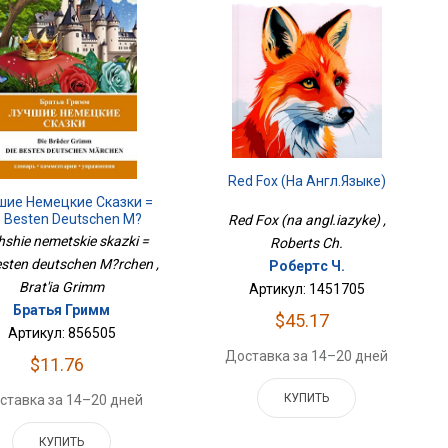
Red Fox (на Англ.языке)
шие Немецкие Сказки =
e Besten Deutschen M?
Red Fox (na angl.iazyke) ,
Rchen
hshie nemetskie skazki =
Roberts Ch.
esten deutschen M?rchen ,
Робертс Ч.
Brat'ia Grimm
Артикул: 1451705
Братья Гримм
$45.17
Артикул: 856505
Доставка за 14–20 дней
$11.76
КУПИТЬ
ставка за 14–20 дней
КУПИТЬ