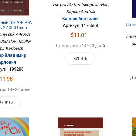
Vse pravila turetskogo iazyka ,
Kaplan Anatolii
Каплан Анатолий
ный Шк.А-Р Р-А
Лати
Артикул: 1476568
ь 22 000 Слов
nyi shk.A-R R-A
$11.01
Latin
000 slov , Miuller
gl
Доставка за 14–20 дней
mir Karlovich
р Владимир
КУПИТЬ
арлович
ул: 1199286
До
11.98
 за 14–20 дней
КУПИТЬ