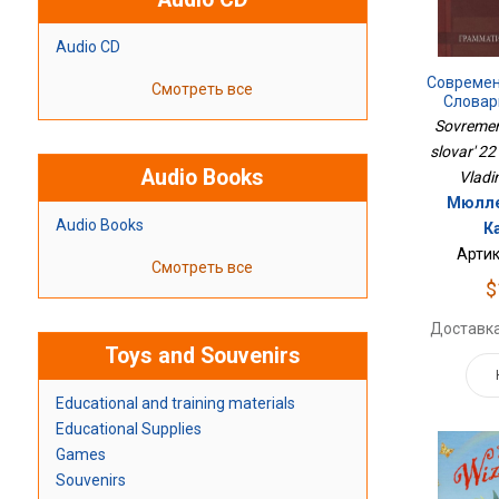
Audio CD
Современ
Смотреть все
Словар
Sovremen
slovar' 22 
Audio Books
Vladi
Мюлле
Audio Books
К
Артик
Смотреть все
$
Доставка
Toys and Souvenirs
Educational and training materials
Educational Supplies
Games
Souvenirs