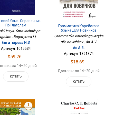
нский Язык. Справочник
По Глаголам
Грамматика Корейского
Языка Для Новичков
skii iazyk. Spravochnik po
Grammatika koreiskogo iazyka
agolam , Bogatyreva I.I
dlia novichkov , An A.V.
Богатырева И.И
Ан А.В.
Артикул: 1015534
Артикул: 1391374
$59.76
$18.69
ставка за 14–20 дней
Доставка за 14–20 дней
КУПИТЬ
КУПИТЬ