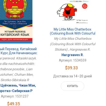
My Little Miss Chatterbox
(Colouring Book With Colourful
Stickers)
My Little Miss Chatterbox
(Colouring Book With Colourful
ый Перевод. Китайский
Stickers) , Hargreaves R.
. Курс Для Начинающих:
Hargreaves R.
Учебное Пособие
i perevod. Kitaiskii iazyk.
Артикул: 1534559
s dlia nachinaiushchikh:
$39.33
hebnoe posobie , Lian
uichzhen', Chzhan Men,
Доставка за 14–20 дней
Sirotko-Sibirskaia R
 Цуйчжень, Чжан Мэн,
КУПИТЬ
иротко-Сибирская Р
Артикул: 1531237
$49.35