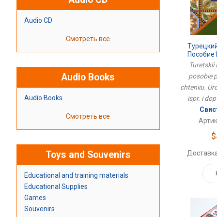
Audio CD
Смотреть все
Турецкий
Пособие
Чтению. У
Turetskii
Изд.,
Audio Books
posobie
chteniiu. Uro
Audio Books
ispr. i do
Свис
Смотреть все
Артик
$
Доставка
Toys and Souvenirs
Educational and training materials
Educational Supplies
Games
Souvenirs