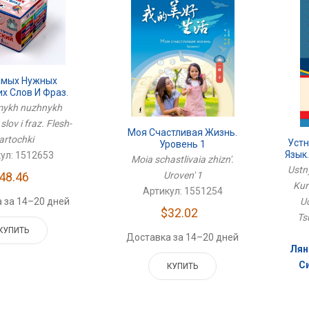
амых Нужных
х Слов И Фраз.
-Карточки
mykh nuzhnykh
slov i fraz. Flesh-
Моя Счастливая Жизнь.
artochki
Устн
Уровень 1
Язык
ул: 1512653
Moia schastlivaia zhizn'.
Ustny
48.46
Uroven' 1
Kur
Артикул: 1551254
 за 14–20 дней
Uc
$32.02
Ts
КУПИТЬ
Доставка за 14–20 дней
Лян
С
КУПИТЬ