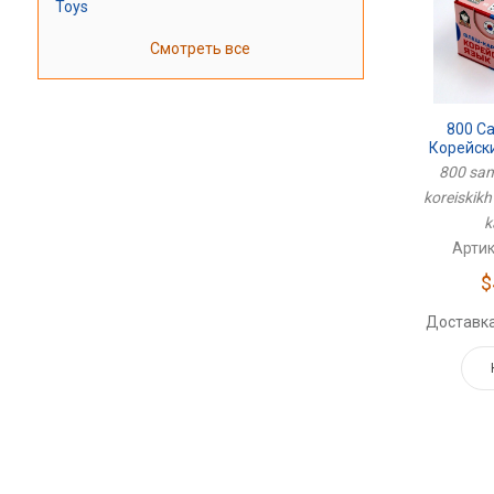
Toys
Смотреть все
800 С
Корейски
Флеш
800 sa
koreiskikh 
k
Артик
$
Доставка