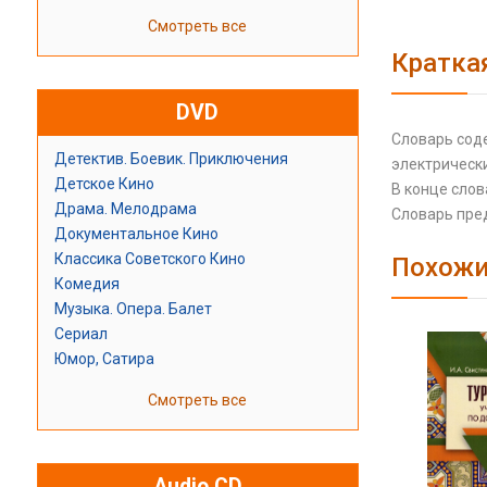
Смотреть все
Кратка
DVD
Словарь соде
Детектив. Боевик. Приключения
электрическ
Детское Кино
В конце сло
Драма. Мелодрама
Словарь пред
Документальное Кино
Классика Советского Кино
Похожи
Комедия
Музыка. Опера. Балет
Сериал
Юмор, Сатира
Смотреть все
Audio CD