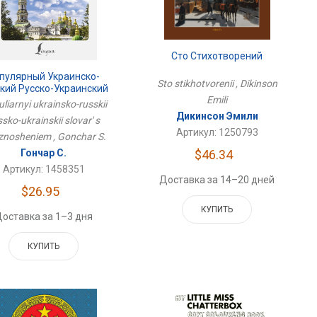
Сто Стихотворений
пулярный Украинско-
Sto stikhotvorenii , Dikinson
кий Русско-Украинский
Emili
варь С Произношением
liarnyi ukrainsko-russkii
Дикинсон Эмили
ssko-ukrainskii slovar' s
Артикул: 1250793
znosheniem , Gonchar S.
Гончар С.
$46.34
Артикул: 1458351
Доставка за 14–20 дней
$26.95
КУПИТЬ
оставка за 1–3 дня
КУПИТЬ