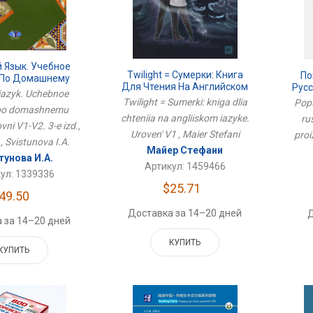
 Язык. Учебное
Twilight = Сумерки: Книга
По
 По Домашнему
Для Чтения На Английском
Русс
ровни В1-В2. 3-Е
 iazyk. Uchebnoe
Языке. Уровень В1
Сло
Twilight = Sumerki: kniga dlia
 Испр. И Доп
Popu
 po domashnemu
chteniia na angliiskom iazyke.
ru
vni V1-V2. 3-e izd.,
Uroven' V1 , Maier Stefani
proi
p , Svistunova I.A.
Майер Стефани
тунова И.А.
Артикул: 1459466
ул: 1339336
$25.71
49.50
Доставка за 14–20 дней
Д
 за 14–20 дней
КУПИТЬ
КУПИТЬ