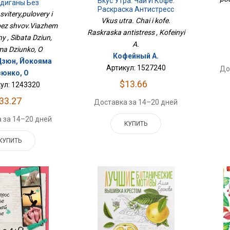
Вкус Утра. Чай И Кофе.
рдиганы Без
Раскраска Антистресс
ем От Горловины
svitery,pulovery i
Vkus utra. Chai i kofe.
bez shvov.Viazhem
Raskraska antistress , Kofeinyi
ny , Sibata Dziun,
A.
ma Dziunko, O
Кофейный А.
Дзюн, Йокояма
Артикул: 1527240
До
юнко, О
$13.66
ул: 1243320
33.27
Доставка за 14–20 дней
 за 14–20 дней
КУПИТЬ
КУПИТЬ