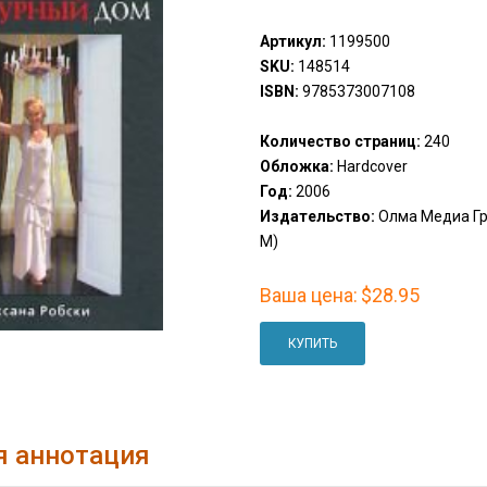
Артикул:
1199500
SKU:
148514
ISBN:
9785373007108
Количество страниц:
240
Обложка:
Hardcover
Год:
2006
Издательство:
Олма Медиа Гру
M)
Ваша цена:
$28.95
КУПИТЬ
я аннотация