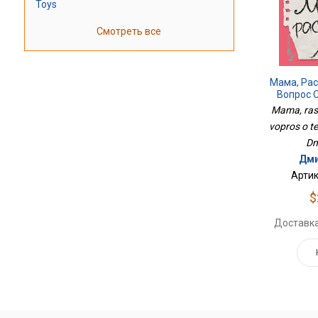
Toys
Смотреть все
Мама, Ра
Вопрос 
Mama, ras
vopros o te
Dm
Дми
Артик
$
Доставка