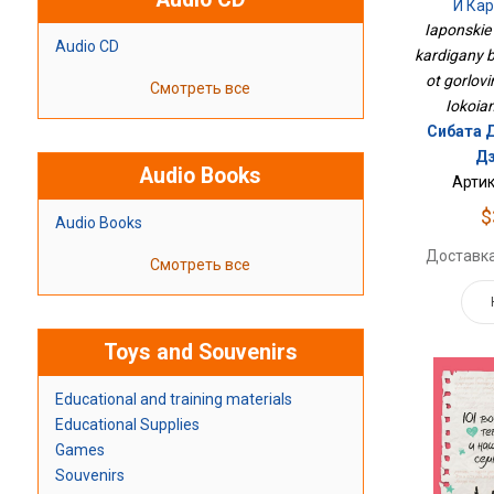
И Ка
Швов.Вяж
Iaponskie 
Audio CD
kardigany 
ot gorlovi
Смотреть все
Iokoia
Сибата 
Дз
Audio Books
Артик
$
Audio Books
Доставка
Смотреть все
Toys and Souvenirs
Educational and training materials
Educational Supplies
Games
Souvenirs