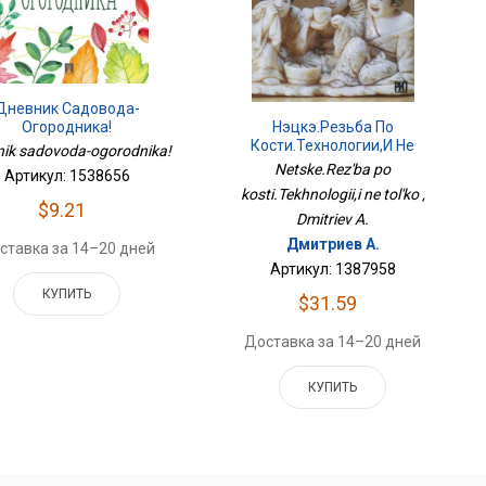
Дневник Садовода-
Огородника!
Нэцкэ.Резьба По
Кости.Технологии,и Не
ik sadovoda-ogorodnika!
Только
Netske.Rez'ba po
Артикул: 1538656
kosti.Tekhnologii,i ne tol'ko ,
$9.21
Dmitriev A.
Дмитриев А.
ставка за 14–20 дней
Артикул: 1387958
КУПИТЬ
$31.59
Доставка за 14–20 дней
КУПИТЬ