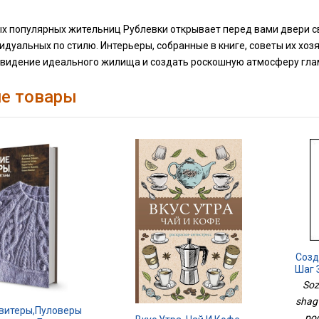
ых популярных жительниц Рублевки открывает перед вами двери св
идуальных по стилю. Интерьеры, собранные в книге, советы их хо
 видение идеального жилища и создать роскошную атмосферу глам
е товары
Созд
Шаг 
П
Soz
shag
Свитеры,пуловеры
pod