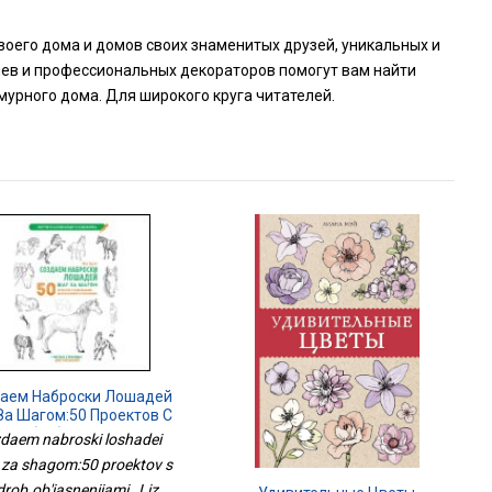
оего дома и домов своих знаменитых друзей, уникальных и
зяев и профессиональных декораторов помогут вам найти
урного дома. Для широкого круга читателей.
аем Наброски Лошадей
За Шагом:50 Проектов С
одроб.объяснениями
daem nabroski loshadei
 za shagom:50 proektov s
rob.ob'iasneniiami , Liz