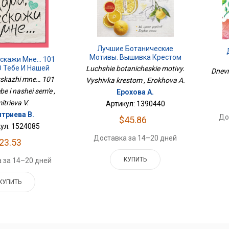
Лучшие Ботанические
Мотивы. Вышивка Крестом
сскажи Мне… 101
О Тебе И Нашей
Luchshie botanicheskie motivy.
Dnevn
Семье
skazhi mne… 101
Vyshivka krestom , Erokhova A.
be i nashei sem'e ,
Ерохова А.
itrieva V.
Артикул: 1390440
триева В.
До
$45.86
ул: 1524085
Доставка за 14–20 дней
23.53
КУПИТЬ
 за 14–20 дней
КУПИТЬ