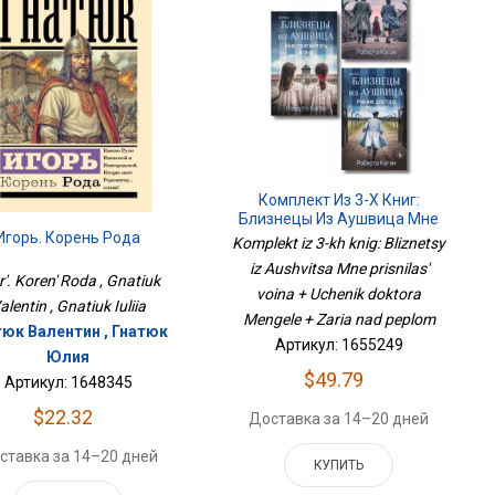
Комплект Из 3-Х Книг:
Близнецы Из Аушвица Мне
Приснилась Война + Ученик
Игорь. Корень Рода
Komplekt iz 3-kh knig: Bliznetsy
Доктора Менгеле + Заря Над
iz Aushvitsa Mne prisnilas'
Пеплом
r'. Koren' Roda , Gnatiuk
voina + Uchenik doktora
alentin , Gnatiuk Iuliia
Mengele + Zaria nad peplom
тюк Валентин , Гнатюк
Артикул: 1655249
Юлия
$49.79
Артикул: 1648345
$22.32
Доставка за 14–20 дней
ставка за 14–20 дней
КУПИТЬ