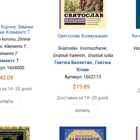
 Корону: Зимние
ки. Клементс Т
Святослав. Возмужание
Веч
a koronu: Zimnie
i. Klements T ,
Sviatoslav. Vozmuzhanie ,
Vec
ements T
Gnatiuk Valentin , Gnatiuk Iuliia
ементс Т
Гнатюк Валентин , Гнатюк
ул: 1604000
Юлия
43.09
Артикул: 1662113
$19.89
 за 14–20 дней
Д
Доставка за 14–20 дней
КУПИТЬ
КУПИТЬ