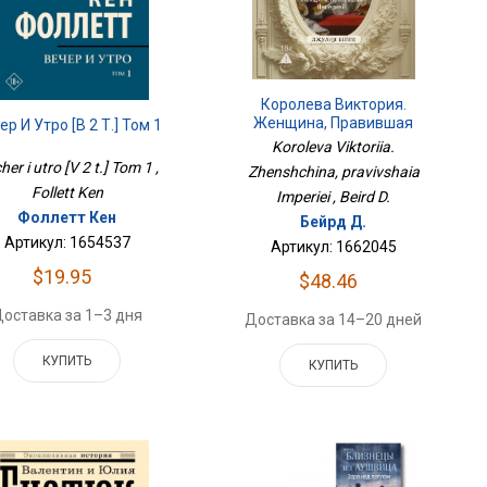
Королева Виктория.
Женщина, Правившая
ер И Утро [В 2 Т.] Том 1
Империей
Koroleva Viktoriia.
her i utro [V 2 t.] Tom 1 ,
Zhenshchina, pravivshaia
Follett Ken
Imperiei , Beird D.
Фоллетт Кен
Бейрд Д.
Артикул: 1654537
Артикул: 1662045
$19.95
$48.46
оставка за 1–3 дня
Доставка за 14–20 дней
КУПИТЬ
КУПИТЬ