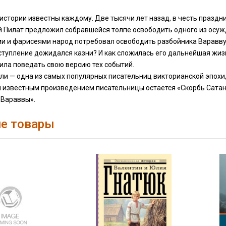
истории известны каждому. Две тысячи лет назад, в честь праздни
й Пилат предложил собравшейся толпе освободить одного из осужд
 и фарисеями народ потребовал освободить разбойника Варавву, 
ступление дожидался казни? И как сложилась его дальнейшая жиз
ила поведать свою версию тех событий.
и — одна из самых популярных писательниц викторианской эпохи, 
м известным произведением писательницы остается «Скорбь Сатан
«Вараввы».
е товары