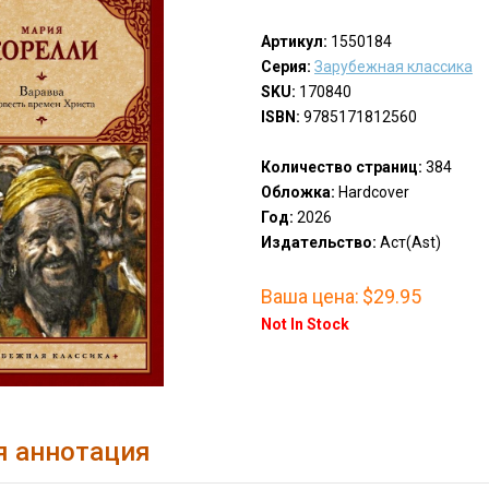
Артикул:
1550184
Серия:
Зарубежная классика
SKU:
170840
ISBN:
9785171812560
Количество страниц:
384
Обложка:
Hardcover
Год:
2026
Издательство:
Аст(Ast)
Ваша цена:
$29.95
Not In Stock
я аннотация