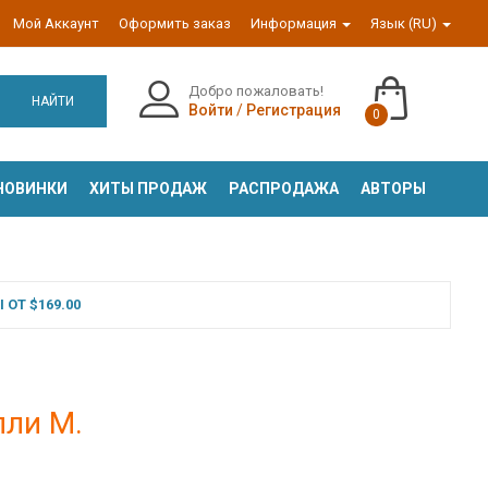
Мой Аккаунт
Оформить заказ
Информация
Язык (RU)
Добро пожаловать!
НАЙТИ
Войти
/
Регистрация
0
НОВИНКИ
ХИТЫ ПРОДАЖ
РАСПРОДАЖА
АВТОРЫ
ОТ $169.00
лли М.