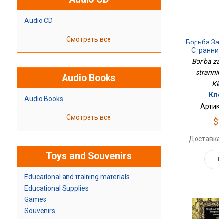
Audio CD
Смотреть все
Борьба За
Странни
Bor'ba z
strannik
Audio Books
Kl
Кл
Audio Books
Артик
Смотреть все
$
Доставка
Toys and Souvenirs
Educational and training materials
Educational Supplies
Games
Souvenirs