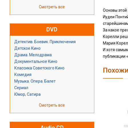
Смотреть все
Основы этой 
Иудеи Понти
старейшинами
DVD
За какое пре
Корелли реш
Детектив. Боевик. Приключения
Мария Корелл
Детское Кино
И хотя самы
Драма. Мелодрама
публикации 
Документальное Кино
Классика Советского Кино
Похожи
Комедия
Музыка. Опера. Балет
Сериал
Юмор, Сатира
Смотреть все
Audio CD