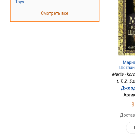
Toys
Смотреть все
Мария
Шотланд
Mariia - koro
t. T. 2 , 
Джорд
Артик
$
Достав