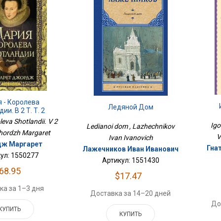
 - Королева
Ледяной Дом
ии. В 2 Т. Т. 2
leva Shotlandii. V 2
Igo
Ledianoi dom , Lazhechnikov
Dzhordzh Margaret
V
Ivan Ivanovich
ж Маргарет
Гна
Лажечников Иван Иванович
ул: 1550277
Артикул: 1551430
68.95
$17.47
ка за 1–3 дня
Доставка за 14–20 дней
До
КУПИТЬ
КУПИТЬ