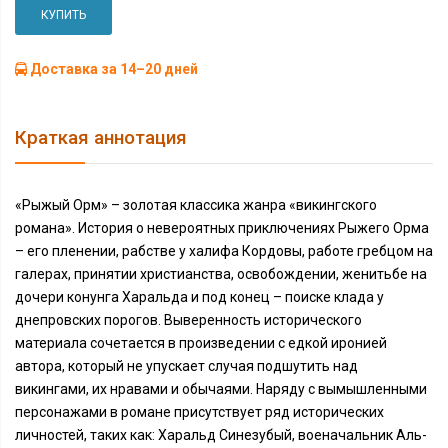
КУПИТЬ
Доставка за 14–20 дней
Краткая аннотация
«Рыжый Орм» – золотая классика жанра «викингского
романа». История о невероятных приключениях Рыжего Орма
– его пленении, рабстве у халифа Кордовы, работе гребцом на
галерах, принятии христианства, освобождении, женитьбе на
дочери конунга Харальда и под конец – поиске клада у
днепровских порогов. Выверенность исторического
материала сочетается в произведении с едкой иронией
автора, который не упускает случая подшутить над
викингами, их нравами и обычаями. Наряду с вымышленными
персонажами в романе присутствует ряд исторических
личностей, таких как: Харальд Синезубый, военачальник Аль-