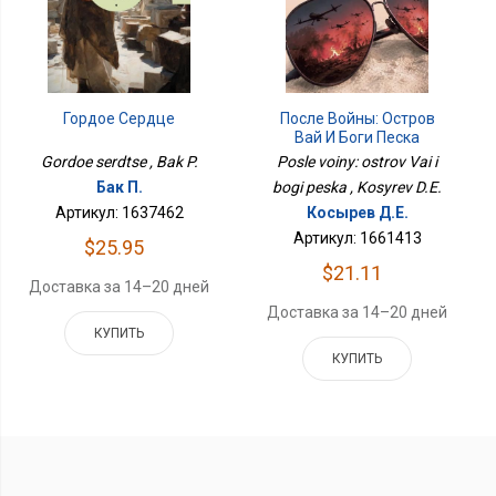
После Войны: Остров
Гордое Сердце
Вай И Боги Песка
Posle voiny: ostrov Vai i
Gordoe serdtse , Bak P.
bogi peska , Kosyrev D.E.
Бак П.
Косырев Д.Е.
Артикул: 1637462
Артикул: 1661413
$25.95
$21.11
Доставка за 14–20 дней
Доставка за 14–20 дней
КУПИТЬ
КУПИТЬ