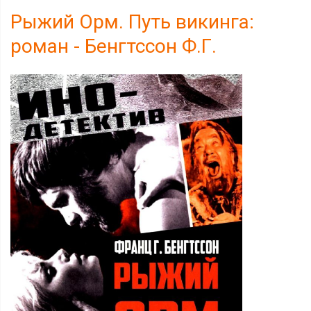
Рыжий Орм. Путь викинга:
роман - Бенгтссон Ф.Г.