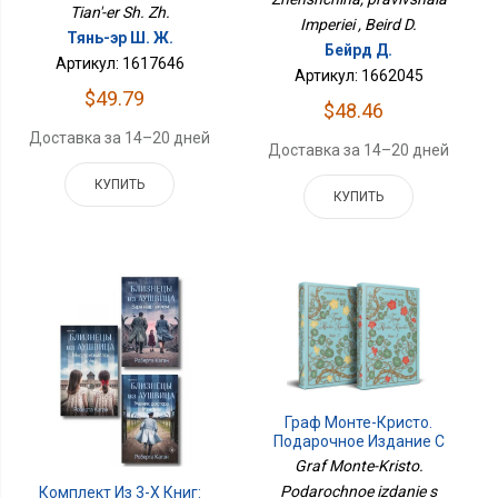
Tian'-er Sh. Zh.
Imperiei , Beird D.
Тянь-эр Ш. Ж.
Бейрд Д.
Артикул: 1617646
Артикул: 1662045
$49.79
$48.46
Доставка за 14–20 дней
Доставка за 14–20 дней
КУПИТЬ
КУПИТЬ
Граф Монте-Кристо.
Подарочное Издание С
Иллюстрациями
Graf Monte-Kristo.
(комплект Из 2-Х Книг)
Podarochnoe izdanie s
Комплект Из 3-Х Книг: