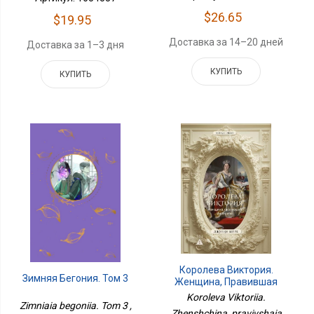
$26.65
$19.95
Доставка за 14–20 дней
Доставка за 1–3 дня
КУПИТЬ
КУПИТЬ
Королева Виктория.
Зимняя Бегония. Том 3
Женщина, Правившая
Империей
Koroleva Viktoriia.
Zimniaia begoniia. Tom 3 ,
Zhenshchina, pravivshaia