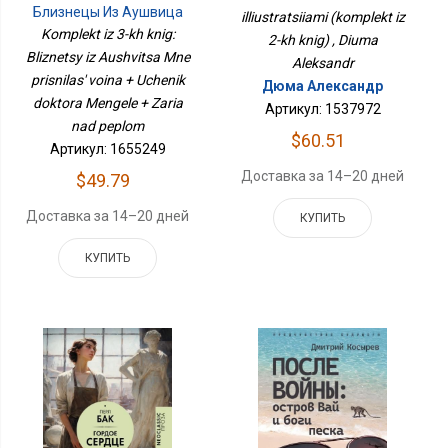
Близнецы Из Аушвица
illiustratsiiami (komplekt iz
Мне Приснилась Война +
Komplekt iz 3-kh knig:
2-kh knig) , Diuma
Ученик Доктора
Bliznetsy iz Aushvitsa Mne
Aleksandr
Менгеле + Заря Над
prisnilas' voina + Uchenik
Пеплом
Дюма Александр
doktora Mengele + Zaria
Артикул: 1537972
nad peplom
$60.51
Артикул: 1655249
Доставка за 14–20 дней
$49.79
Доставка за 14–20 дней
КУПИТЬ
КУПИТЬ