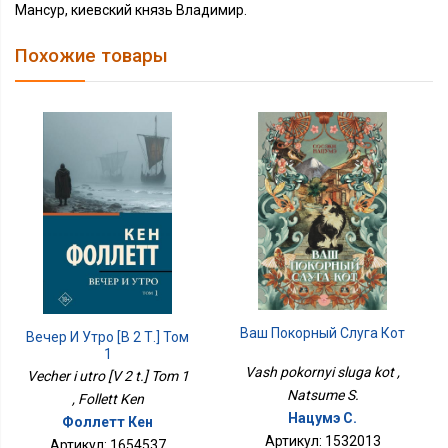
Мансур, киевский князь Владимир.
Похожие товары
Ваш Покорный Слуга Кот
Вечер И Утро [В 2 Т.] Том
1
Vash pokornyi sluga kot ,
Vecher i utro [V 2 t.] Tom 1
Natsume S.
, Follett Ken
Нацумэ С.
Фоллетт Кен
Артикул: 1532013
Артикул: 1654537