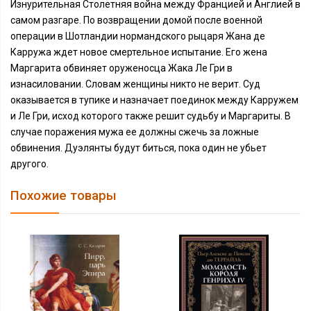
Изнурительная Столетняя война между Францией и Англией в
самом разгаре. По возвращении домой после военной
операции в Шотландии нормандского рыцаря Жана де
Карружа ждет новое смертельное испытание. Его жена
Маргарита обвиняет оруженосца Жака Ле Гри в
изнасиловании. Словам женщины никто не верит. Суд
оказывается в тупике и назначает поединок между Карружем
и Ле Гри, исход которого также решит судьбу и Маргариты. В
случае поражения мужа ее должны сжечь за ложные
обвинения. Дуэлянты будут биться, пока один не убьет
другого.
Похожие товары