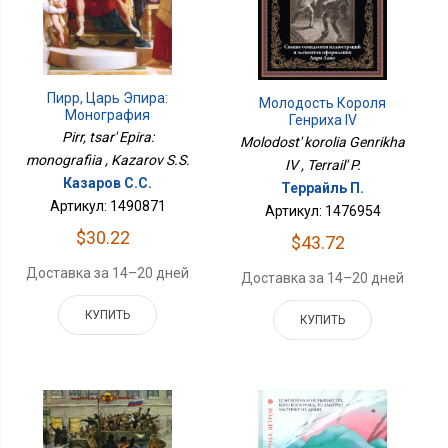
Пирр, Царь Эпира:
Молодость Короля
Монография
Генриха IV
Pirr, tsar' Epira:
Molodost' korolia Genrikha
monografiia , Kazarov S.S.
IV , Terrail' P.
Казаров С.С.
Террайль П.
Артикул: 1490871
Артикул: 1476954
$30.22
$43.72
Доставка за 14–20 дней
Доставка за 14–20 дней
КУПИТЬ
КУПИТЬ