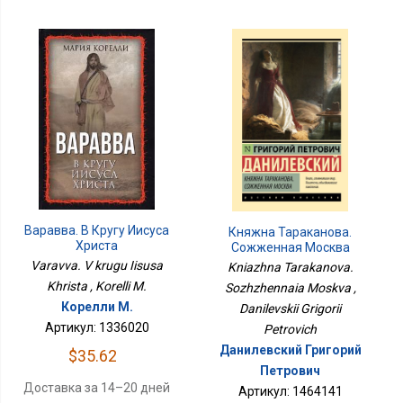
Варавва. В Кругу Иисуса
Княжна Тараканова.
Христа
Сожженная Москва
Varavva. V krugu Iisusa
Kniazhna Tarakanova.
Khrista , Korelli M.
Sozhzhennaia Moskva ,
Корелли М.
Danilevskii Grigorii
Артикул: 1336020
Petrovich
Данилевский Григорий
$35.62
Петрович
Доставка за 14–20 дней
Артикул: 1464141