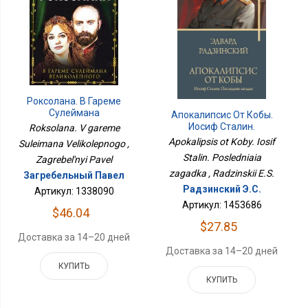
Роксолана. В Гареме
Сулеймана
Апокалипсис От Кобы.
Великолепного
Иосиф Сталин.
Roksolana. V gareme
Последняя Загадка
Apokalipsis ot Koby. Iosif
Suleimana Velikolepnogo ,
Stalin. Posledniaia
Zagrebel'nyi Pavel
zagadka , Radzinskii E.S.
Загребельный Павел
Радзинский Э.С.
Артикул: 1338090
Артикул: 1453686
$46.04
$27.85
Доставка за 14–20 дней
Доставка за 14–20 дней
КУПИТЬ
КУПИТЬ