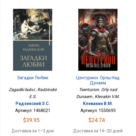
Загадки Любви
Центурион. Орлы Над
Дунаем
Zagadki liubvi , Radzinskii
Tsenturion. Orly nad
E.S.
Dunaem , Klevakin V.M.
Радзинский Э.С.
Клевакин В.М.
Артикул: 1468021
Артикул: 1550693
$39.95
$24.74
Доставка за 1–3 дня
Доставка за 14–20 дней