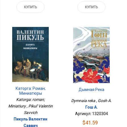
КУПИТЬ
КУПИТЬ
Каторга: Роман;
Дымная Река
Миниатюры
Katorga: roman;
Dymnaia reka , Gosh A.
Miniatiury , Pikul' Valentin
Гош А.
Savvich
Артикул: 1320304
Пикуль Валентин
$41.59
Саввич