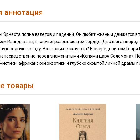
я аннотация
 Эрнеста полна взлетов и падений. Он любит жизнь и движется в
ом Изандлваны, в клочья разрывающей сердце. Два шага вперед, 
 путеводную звезду. Вот только какая она? В очередной том Генр
непосредственно перед знаменитыми «Копями царя Соломона». Пер
истики, африканской экзотики и глубоко скрытой личной драмы пи
е товары