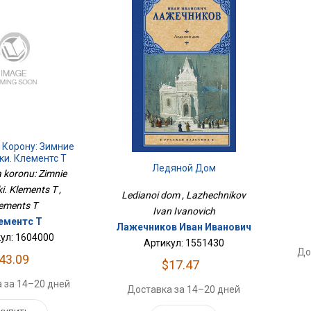
 Корону: Зимние
ки. Клементс Т
Ледяной Дом
a koronu: Zimnie
i. Klements T ,
Ledianoi dom , Lazhechnikov
ements T
Ivan Ivanovich
ементс Т
Лажечников Иван Иванович
ул: 1604000
Артикул: 1551430
До
43.09
$17.47
 за 14–20 дней
Доставка за 14–20 дней