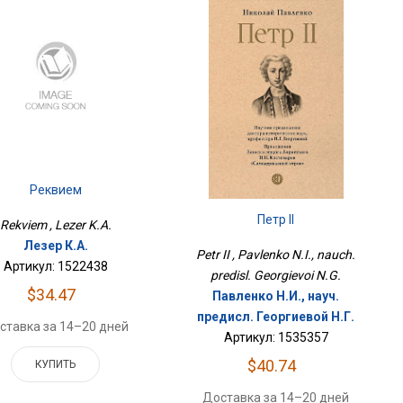
Реквием
Петр II
Rekviem , Lezer K.A.
Лезер К.А.
Petr II , Pavlenko N.I., nauch.
Артикул: 1522438
predisl. Georgievoi N.G.
$34.47
Павленко Н.И., науч.
предисл. Георгиевой Н.Г.
ставка за 14–20 дней
Артикул: 1535357
$40.74
КУПИТЬ
Доставка за 14–20 дней