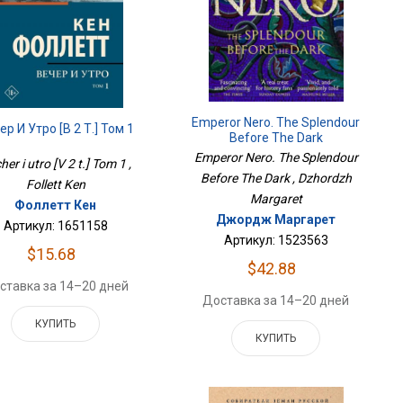
Emperor Nero. The Splendour
ер И Утро [В 2 Т.] Том 1
Before The Dark
Emperor Nero. The Splendour
her i utro [V 2 t.] Tom 1 ,
Before The Dark , Dzhordzh
Follett Ken
Margaret
Фоллетт Кен
Джордж Маргарет
Артикул: 1651158
Артикул: 1523563
$15.68
$42.88
ставка за 14–20 дней
Доставка за 14–20 дней
КУПИТЬ
КУПИТЬ