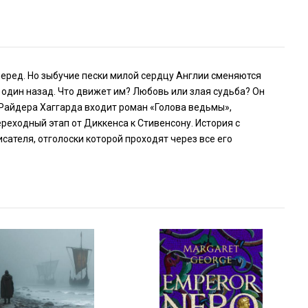
перед. Но зыбучие пески милой сердцу Англии сменяются
один назад. Что движет им? Любовь или злая судьба? Он
и Райдера Хаггарда входит роман «Голова ведьмы»,
еходный этап от Диккенса к Стивенсону. История с
сателя, отголоски которой проходят через все его