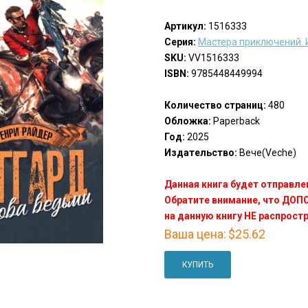
Артикул:
1516333
Серия:
Мастера приключений. 
SKU:
VV1516333
ISBN:
9785448449994
Количество страниц:
480
Обложка:
Paperback
Год:
2025
Издательство:
Вече(Veche)
Данная книга будет отправлен
Обратите внимание, что ДО
на данную книгу НЕ распрост
Ваша цена:
$25.62
КУПИТЬ