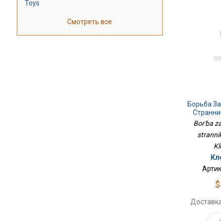
Toys
Смотреть все
Борьба За
Странни
Bor'ba z
strannik
Kl
Кл
Артик
$
Доставка