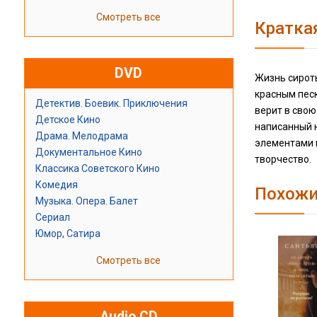
Смотреть все
Кратка
DVD
Жизнь сироты
красным песк
Детектив. Боевик. Приключения
верит в свою
Детское Кино
написанный 
Драма. Мелодрама
элементами м
Документальное Кино
творчество.
Классика Советского Кино
Комедия
Похожи
Музыка. Опера. Балет
Сериал
Юмор, Сатира
Смотреть все
Audio CD