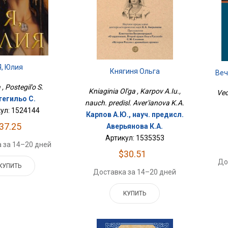
Я, Юлия
Княгиня Ольга
Веч
a , Postegil'o S.
Kniaginia Ol'ga , Karpov A.Iu.,
Vec
тегильо С.
nauch. predisl. Aver'ianova K.A.
ул: 1524144
Карпов А.Ю., науч. предисл.
37.25
Аверьянова К.А.
Артикул: 1535353
 за 14–20 дней
$30.51
До
КУПИТЬ
Доставка за 14–20 дней
КУПИТЬ