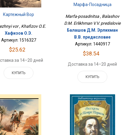
Марфа-Посадница
Картежный Вор
Marfa-posadnitsa , Balashov
D.M. Erlikhman V.V. predislovie
ezhnyi vor , Khafizov O.E.
Балашов Д.М. Эрлихман
Хафизов О.Э.
В.В. предисловие
Артикул: 1516327
Артикул: 1440917
$25.62
$38.54
ставка за 14–20 дней
Доставка за 14–20 дней
КУПИТЬ
КУПИТЬ