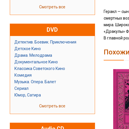
Смотреть все
Геракл — сы
смертных во
мира. Широко
DVD
«Дракулы» Ф
В главной р
Детектив. Боевик. Приключения
Детское Кино
Похожи
Драма. Мелодрама
Документальное Кино
Классика Советского Кино
Комедия
Музыка. Опера. Балет
Сериал
Юмор, Сатира
Смотреть все
Audio CD