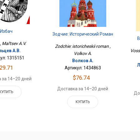
Избач
Зодчие: Исторический Роман
В
, Mal'tsev A.V.
Zodchie: istoricheskii roman ,
ьцев А.В.
Voss
Volkov A.
ул: 1315151
Волков А.
Л
29.71
Артикул: 1434863
$76.74
 за 14–20 дней
Доставка за 14–20 дней
КУПИТЬ
До
КУПИТЬ