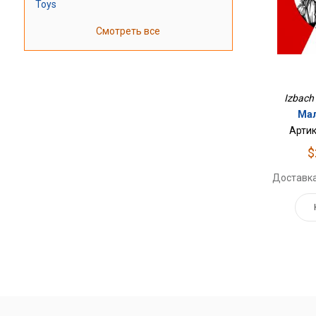
Toys
Смотреть все
Izbach 
Мал
Артик
$
Доставка