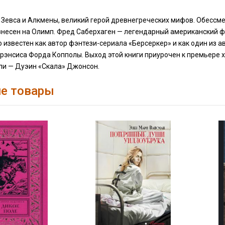
н Зевса и Алкмены, великий герой древнегреческих мифов. Обессм
знесен на Олимп. Фред Саберхаген — легендарный американский фа
 известен как автор фэнтези-сериала «Берсеркер» и как один из 
рэнсиса Форда Копполы. Выход этой книги приурочен к премьере 
оли — Дуэин «Скала» Джонсон.
е товары