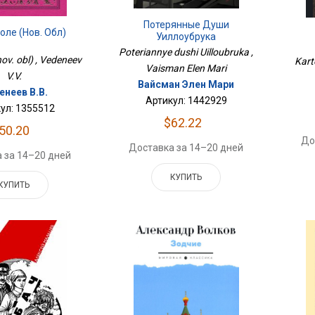
Потерянные Души
оле (нов. Обл)
Уиллоубрука
Poteriannye dushi Uilloubruka ,
nov. obl) , Vedeneev
Kart
Vaisman Elen Mari
V.V.
Вайсман Элен Мари
енеев В.В.
Артикул: 1442929
ул: 1355512
$62.22
50.20
До
Доставка за 14–20 дней
 за 14–20 дней
КУПИТЬ
КУПИТЬ