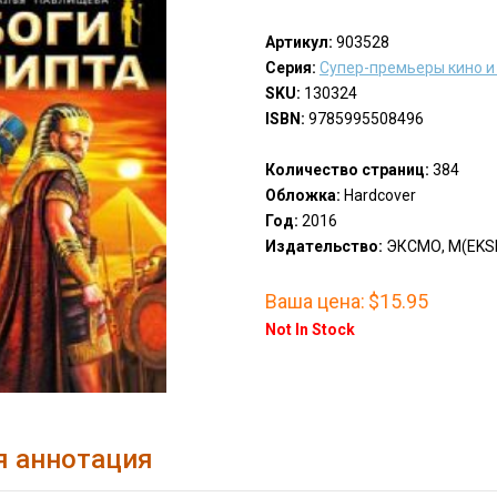
Артикул:
903528
Серия:
Супер-премьеры кино и
SKU:
130324
ISBN:
9785995508496
Количество страниц:
384
Обложка:
Hardcover
Год:
2016
Издательство:
ЭКСМО, М(EKS
Ваша цена:
$15.95
Not In Stock
я аннотация