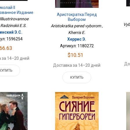
иколай II
ованное Издание
Аристократка Перед
 Illiustrirovannoe
Выбором
Vyb
 Radzinskii E.S.
Aristokratka pered vyborom ,
инский Э.С.
Kherris E.
ул: 1596254
Херрис Э.
Артикул: 1180272
66.63
$10.51
 за 14–20 дней
До
Доставка за 14–20 дней
КУПИТЬ
КУПИТЬ