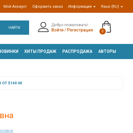
Мой Аккаунт
Оформить заказ
Информация
Язык (RU)
Добро пожаловать!
НАЙТИ
Войти
/
Регистрация
0
НОВИНКИ
ХИТЫ ПРОДАЖ
РАСПРОДАЖА
АВТОРЫ
ОТ $169.00
овна
вловна