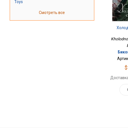
Toys
Смотреть все
Холод
Kholodnoe
Бико
Артик
$
Доставка