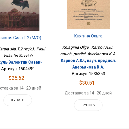
Княгиня Ольга
чистая Сила.Т.2 (м/о)
Kniaginia Ol'ga , Karpov A.Iu.,
taia sila.T.2 (m/o) , Pikul'
nauch. predisl. Aver'ianova K.A.
Valentin Savvich
Карпов А.Ю., науч. предисл.
уль Валентин Саввич
Аверьянова К.А.
Артикул: 1504499
Артикул: 1535353
$25.62
$30.51
ставка за 14–20 дней
Доставка за 14–20 дней
КУПИТЬ
КУПИТЬ