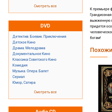
Смотреть все
К премьере ф
Грандиозная 
выжженную пу
DVD
придется осо
человеческо
Детектив. Боевик. Приключения
богам!
Детское Кино
Драма. Мелодрама
Похожи
Документальное Кино
Классика Советского Кино
Комедия
Музыка. Опера. Балет
Сериал
Юмор, Сатира
Смотреть все
Audio CD