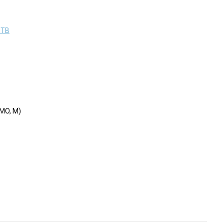
 ТВ
MO, M)