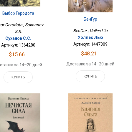
Выбор Геродота
Бен­Гур
or Gerodota , Sukhanov
Ben­Gur , Uolles L'iu
S.S.
Уоллес Лью
Суханов С.С.
Артикул: 1447309
Артикул: 1364280
$48.21
$15.66
Доставка за 14–20 дней
ставка за 14–20 дней
КУПИТЬ
КУПИТЬ