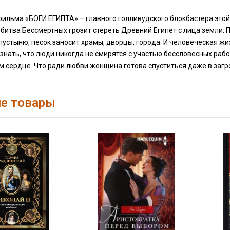
ильма «БОГИ ЕГИПТА» – главного голливудского блокбастера этой 
битва Бессмертных грозит стереть Древний Египет с лица земли.
стыню, песок заносит храмы, дворцы, города. И человеческая жи
знать, что люди никогда не смирятся с участью бессловесных рабов.
м сердце. Что ради любви женщина готова спуститься даже в загр
е товары