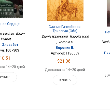
ное Сердце
Сияние Гипербореи.
Трилогия (обл)
Не
 serdtse , Bikon
Siianie Giperborei. Trilogiia (obl)
Elizabet
Nechis
, Voronin V.
н Элизабет
Воронин В.
ул: 1007303
Пик
Артикул: 1186559
10.51
$21.38
 за 14–20 дней
Доставка за 14–20 дней
До
КУПИТЬ
КУПИТЬ