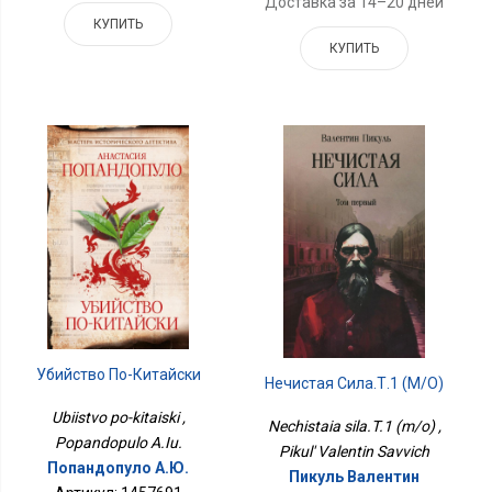
Доставка за 14–20 дней
КУПИТЬ
КУПИТЬ
Убийство По-Китайски
Нечистая Сила.Т.1 (м/о)
Ubiistvo po-kitaiski ,
Nechistaia sila.T.1 (m/o) ,
Popandopulo A.Iu.
Pikul' Valentin Savvich
Попандопуло А.Ю.
Пикуль Валентин