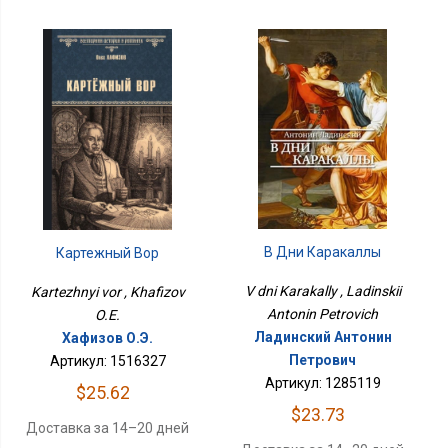
В Дни Каракаллы
Картежный Вор
V dni Karakally , Ladinskii
Kartezhnyi vor , Khafizov
Antonin Petrovich
O.E.
Ладинский Антонин
Хафизов О.Э.
Петрович
Артикул: 1516327
Артикул: 1285119
$25.62
$23.73
Доставка за 14–20 дней