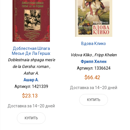
Вдова Клико
Доблестная Шпага
Месье Де Ла Герша:
Vdova Kliko , Fripp Khelen
Роман
Doblestnaia shpaga mes'e
Фрипп Хелен
de la Gersha: roman ,
Артикул: 1336624
Ashar A.
$66.42
Ашар А.
Артикул: 1421339
Доставка за 14–20 дней
$23.13
КУПИТЬ
Доставка за 14–20 дней
КУПИТЬ