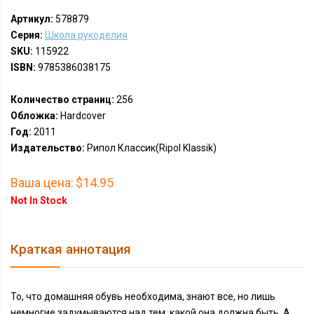
Артикул:
578879
Серия:
Школа рукоделия
SKU:
115922
ISBN:
9785386038175
Количество страниц:
256
Обложка:
Hardcover
Год:
2011
Издательство:
Рипол Классик(Ripol Klassik)
Ваша цена:
$14.95
Not In Stock
Краткая аннотация
То, что домашняя обувь необходима, знают все, но лишь
немногие задумываются над тем, какой она должна быть. А