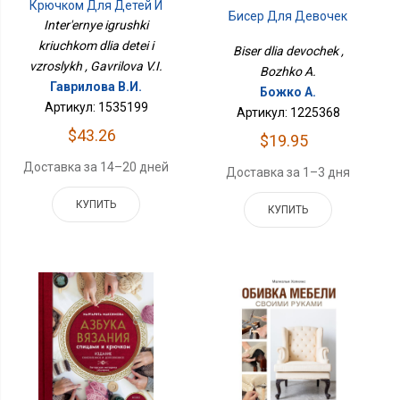
Крючком Для Детей И
Бисер Для Девочек
Взрослых
Inter'ernye igrushki
kriuchkom dlia detei i
Biser dlia devochek ,
vzroslykh , Gavrilova V.I.
Bozhko A.
Гаврилова В.И.
Божко А.
Артикул: 1535199
Артикул: 1225368
$43.26
$19.95
Доставка за 14–20 дней
Доставка за 1–3 дня
КУПИТЬ
КУПИТЬ