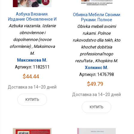
Азбука Вязания.
Обивка Мебели Своими
Издание Обновленное И
Руками. Полное
Дополненное (новое
Руководство Для Тех,
Azbuka viazaniia. Izdanie
Obivka mebeli svoimi
Оформление)
Кто Хочет Добиться
obnovlennoe i
rukami. Polnoe
Профессионального
dopolnennoe (novoe
rukovodstvo dlia tekh, kto
Результата
oformlenie) , Maksimova
khochet dobit'sia
M.
professional'nogo
Максимова М.
rezul'tata , Khopkins M.
Артикул: 1182511
Хопкинс М.
Артикул: 1476798
$44.44
$49.79
Доставка за 14–20 дней
Доставка за 14–20 дней
КУПИТЬ
КУПИТЬ