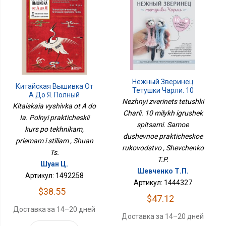
Нежный Зверинец
Китайская Вышивка От
Тетушки Чарли. 10
А До Я. Полный
Милых Игрушек
Nezhnyi zverinets tetushki
Практический Курс По
Kitaiskaia vyshivka ot A do
Спицами. Самое
Техникам, Приемам И
Charli. 10 milykh igrushek
Душевное
Ia. Polnyi prakticheskii
Стилям
spitsami. Samoe
Практическое
kurs po tekhnikam,
Руководство
dushevnoe prakticheskoe
priemam i stiliam , Shuan
rukovodstvo , Shevchenko
Ts.
T.P.
Шуан Ц.
Шевченко Т.П.
Артикул: 1492258
Артикул: 1444327
$38.55
$47.12
Доставка за 14–20 дней
Доставка за 14–20 дней