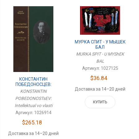
МУРКА СПИТ - У МЫШЕК
БАЛ
MURKA SPIT - U MYShEK
BAL
Артикул: 1027125
$36.84
КОНСТАНТИН
ПОБЕДОНОСЦЕВ:
Доставка за 14–20 дней
Интеллектуал Во Власти
KONSTANTIN
POBEDONOSTsEV:
КУПИТЬ
Intellektual vo vlasti
Артикул: 1026914
$265.18
Доставка за 14–20 дней