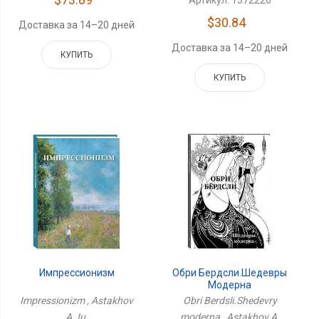
Артикул: 1372226
$30.84
Доставка за 14–20 дней
Доставка за 14–20 дней
КУПИТЬ
КУПИТЬ
Импрессионизм
Обри Бердсли.Шедевры
Модерна
Impressionizm , Astakhov
Obri Berdsli.Shedevry
A. Iu.
moderna , Astakhov A.