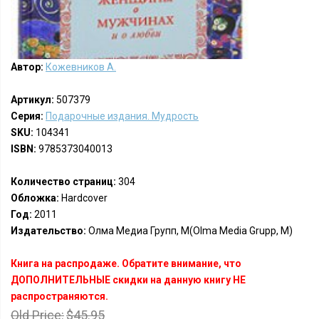
Автор:
Кожевников А.
Артикул:
507379
Серия:
Подарочные издания. Мудрость
SKU:
104341
ISBN:
9785373040013
Количество страниц:
304
Обложка:
Hardcover
Год:
2011
Издательство:
Олма Медиа Групп, М(Olma Media Grupp, M)
Книга на распродаже. Обратите внимание, что
ДОПОЛНИТЕЛЬНЫЕ скидки на данную книгу НЕ
распространяются.
Old Price:
$45.95