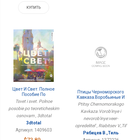
КУПИТЬ
Цвет И Свет. Полное
Птицы Черноморского
Пособие По
Кавказа.Воробьиные И
Теоретическим Основам
Tsvet i svet. Polnoe
Неворобьиные:веер-
Ptitsy Chernomorskogo
Определитель
posobie po teoreticheskim
Kavkaza.Vorob'inye i
osnovam , 3dtotal
nevorob'inye:veer-
3dtotal
opredelitel' , Riabitsev V.,Til'
Артикул: 1409603
Рябицев В.,Тиль
$73.89