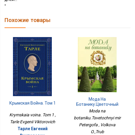
"
Похожие товары
Мода На
Крымская Война. Том 1
Ботанику.Цветочный
Мир Петергофа
Moda na
Krymskaia voina. Tom 1 ,
botaniku.Tsvetochnyi mir
Tarle Evgenii Viktorovich
Petergofa , Volkova
Тарле Евгений
O.,Trub