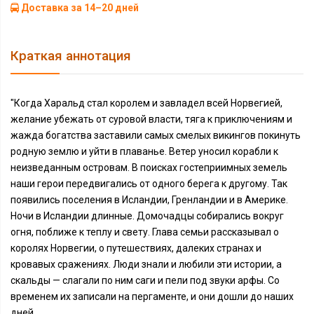
Доставка за 14–20 дней
Краткая аннотация
"Когда Харальд стал королем и завладел всей Норвегией,
желание убежать от суровой власти, тяга к приключениям и
жажда богатства заставили самых смелых викингов покинуть
родную землю и уйти в плаванье. Ветер уносил корабли к
неизведанным островам. В поисках гостеприимных земель
наши герои передвигались от одного берега к другому. Так
появились поселения в Исландии, Гренландии и в Америке.
Ночи в Исландии длинные. Домочадцы собирались вокруг
огня, поближе к теплу и свету. Глава семьи рассказывал о
королях Норвегии, о путешествиях, далеких странах и
кровавых сражениях. Люди знали и любили эти истории, а
скальды — слагали по ним саги и пели под звуки арфы. Со
временем их записали на пергаменте, и они дошли до наших
дней…