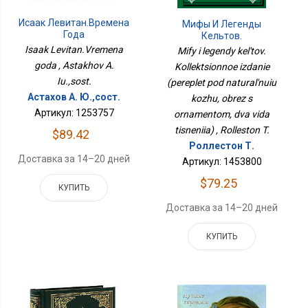
Исаак Левитан.Времена
Мифы И Легенды
Года
Кельтов.
Коллекционное Издание
Isaak Levitan.Vremena
Mify i legendy kel'tov.
(переплет Под
goda , Astakhov A.
Kollektsionnoe izdanie
Натуральную Кожу,
Iu.,sost.
(pereplet pod natural'nuiu
Обрез С Орнаментом,
Два Вида Тиснения)
Астахов А. Ю.,сост.
kozhu, obrez s
Артикул: 1253757
ornamentom, dva vida
tisneniia) , Rolleston T.
$89.42
Роллестон Т.
Доставка за 14–20 дней
Артикул: 1453800
$79.25
КУПИТЬ
Доставка за 14–20 дней
КУПИТЬ