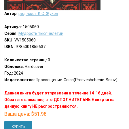
Автор:
ред.-сост. К.С. Жуков
Артикул:
1505060
Серия:
Мудрость тысячелетий
SKU:
VV1505060
ISBN:
9785001855637
Количество страниц:
0
Обложка:
Hardcover
Год:
2024
Издательство:
Просвещение-Союз(Prosveshchenie-Soiuz)
Данная книга будет отправлена в течение 14-16 дней.
Обратите внимание, что ДОПОЛНИТЕЛЬНЫЕ скидки на
данную книгу НЕ распространяются.
Ваша цена:
$51.98
КУПИТЬ