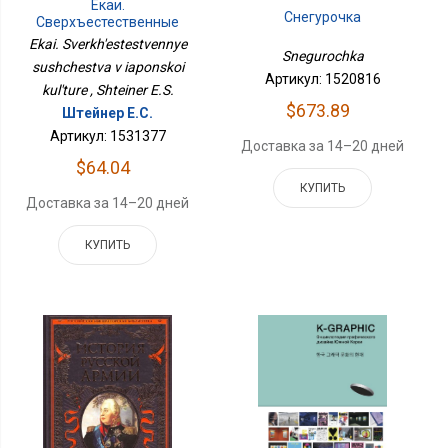
Екаи.
Снегурочка
Сверхъестественные
Существа В Японской
Ekai. Sverkh'estestvennye
Snegurochka
Культуре
sushchestva v iaponskoi
Артикул: 1520816
kul'ture , Shteiner E.S.
$673.89
Штейнер Е.С.
Артикул: 1531377
Доставка за 14–20 дней
$64.04
КУПИТЬ
Доставка за 14–20 дней
КУПИТЬ