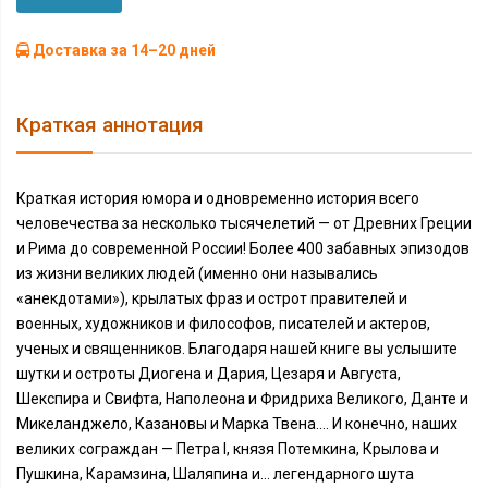
Доставка за 14–20 дней
Краткая аннотация
Краткая история юмора и одновременно история всего
человечества за несколько тысячелетий — от Древних Греции
и Рима до современной России! Более 400 забавных эпизодов
из жизни великих людей (именно они назывались
«анекдотами»), крылатых фраз и острот правителей и
военных, художников и философов, писателей и актеров,
ученых и священников. Благодаря нашей книге вы услышите
шутки и остроты Диогена и Дария, Цезаря и Августа,
Шекспира и Свифта, Наполеона и Фридриха Великого, Данте и
Микеланджело, Казановы и Марка Твена…. И конечно, наших
великих сограждан — Петра I, князя Потемкина, Крылова и
Пушкина, Карамзина, Шаляпина и… легендарного шута