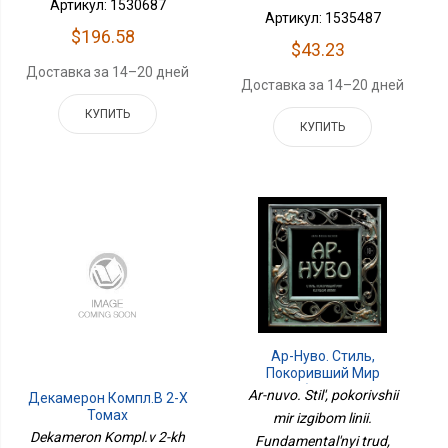
Артикул: 1530687
Артикул: 1535487
$196.58
$43.23
Доставка за 14–20 дней
Доставка за 14–20 дней
КУПИТЬ
КУПИТЬ
Ар-Нуво. Стиль,
Покоривший Мир
Изгибом Линии.
Ar-nuvo. Stil', pokorivshii
Декамерон Компл.в 2-Х
Фундаментальный Труд,
Томах
mir izgibom linii.
Ставший Главной Книгой
Dekameron Kompl.v 2-kh
Fundamental'nyi trud,
В Истории Стиля