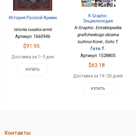
K-Graphic.
История Русской Армии
Энциклопедия
Графического Дизайна
K-Graphic. Entsiklopediia
Istoriia russkoi armii
Южной Кореи
graficheskogo dizaina
Артикул: 1660946
Iuzhnoi Korei , Goto T.
$91.95
Гото Т.
Артикул: 1528805
Доставка за 1–3 дня
$63.18
КУПИТЬ
Доставка за 14–20 дней
КУПИТЬ
Контакты