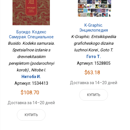
K-Graphic.
Энциклопедия
Бусидо. Кодекс
Графического Дизайна
K-Graphic. Entsiklopediia
Самурая. Специальное
Южной Кореи
Издание С
Busido. Kodeks samuraia.
graficheskogo dizaina
Древнекитайским
Spetsial'noe izdanie s
Iuzhnoi Korei , Goto T.
Переплетом
(подарочный Короб)
drevnekitaiskim
Гото Т.
perepletom (podarochnyi
Артикул: 1528805
korob) , Nitobe I.
$63.18
Нитобэ И.
Доставка за 14–20 дней
Артикул: 1534413
$108.70
КУПИТЬ
Доставка за 14–20 дней
КУПИТЬ