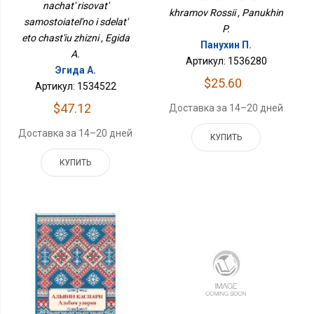
nachat' risovat'
Жизни
khramov Rossii , Panukhin
samostoiatel'no i sdelat'
P.
eto chast'iu zhizni , Egida
Панухин П.
A.
Артикул: 1536280
Эгида А.
$25.60
Артикул: 1534522
$47.12
Доставка за 14–20 дней
Доставка за 14–20 дней
КУПИТЬ
КУПИТЬ