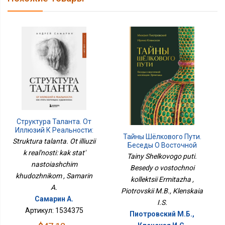
Структура Таланта. От
Иллюзий К Реальности:
Тайны Шёлкового Пути.
Как Стать Настоящим
Struktura talanta. Ot illiuzii
Беседы О Восточной
Художником
k real'nosti: kak stat'
Коллекции Эрмитажа
Tainy Shelkovogo puti.
nastoiashchim
Besedy o vostochnoi
khudozhnikom , Samarin
kollektsii Ermitazha ,
A.
Piotrovskii M.B., Klenskaia
Самарин А.
I.S.
Артикул: 1534375
Пиотровский М.Б.,