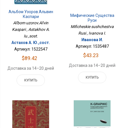
Альбом Узоров.Альвин
Мифические Существа
Каспари
Руси
Al'bom uzorov.Al'vin
Mificheskie sushchestva
Kaspari , Astakhov A.
Rusi , Ivanova I.
Iu.,sost.
Иванова И.
Астахов А. Ю.,сост.
Артикул: 1535487
Артикул: 1522547
$43.23
$89.42
Доставка за 14–20 дней
Доставка за 14–20 дней
КУПИТЬ
КУПИТЬ