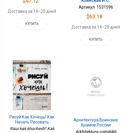
$47.12
Кленская И.С.
Артикул: 1531596
Доставка за 14–20 дней
$63.18
КУПИТЬ
Доставка за 14–20 дней
КУПИТЬ
Рисуй Как Хочешь! Как
Архитектура Воинских
Начать Рисовать
Храмов России
Самостоятельно И
Risui kak khochesh'! Kak
Arkhitektura voinskikh
Сделать Это Частью