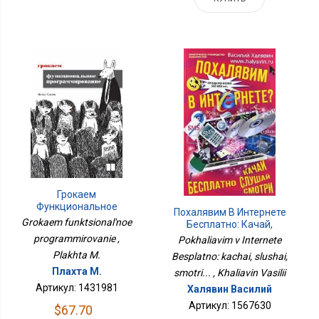
Грокаем
Функциональное
Похалявим В Интернете
Программирование
Grokaem funktsional'noe
Бесплатно: Качай,
Слушай, Смотри...
programmirovanie ,
Pokhaliavim v Internete
Plakhta M.
Besplatno: kachai, slushai,
Плахта М.
smotri... , Khaliavin Vasilii
Артикул: 1431981
Халявин Василий
Артикул: 1567630
$67.70