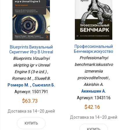
Профессиональный
Blueprints.Визуальный
Бенчмарк:искусство
Скриптинг Игр В Unreal
Измерения
Engine 5 (3-Е Изд.)
Professional'nyi
Blueprints.Vizual'nyi
Производительности
benchmark:iskusstvo
skripting igr v Unreal
izmereniia
Engine 5 (3-e izd.) ,
proizvoditel'nosti ,
Romero M. , S'iueell B.
Akin'shin A.
Ромеро М. , Сьюеэлл Б.
Акиньшин А.
Артикул: 1501791
Артикул: 1343116
$63.73
$42.16
Доставка за 14–20 дней
Доставка за 14–20 дней
КУПИТЬ
КУПИТЬ