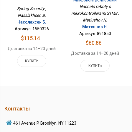
STM8
Nachalo raboty s
Spring Security ,
mikrokontrollerami STM8 ,
Nasslakhsen B.
Matiushov N.
Насслахсен Б.
Матюшов Н.
Артикул: 1550326
Артикул: 891850
$115.14
$60.86
Доставка за 14–20 дней
Доставка за 14–20 дней
КУПИТЬ
КУПИТЬ
Контакты
461 Avenue P, Brooklyn, NY 11223