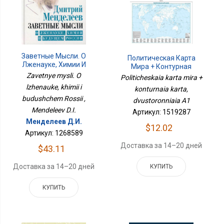
Заветные Мысли. О
Политическая Карта
Лженауке, Химии И
Мира + Контурная
Будущем России
Карта, Двусторонняя А1
Zavetnye mysli. O
Politicheskaia karta mira +
lzhenauke, khimii i
konturnaia karta,
budushchem Rossii ,
dvustoronniaia A1
Mendeleev D.I.
Артикул: 1519287
Менделеев Д.И.
$12.02
Артикул: 1268589
Доставка за 14–20 дней
$43.11
Доставка за 14–20 дней
КУПИТЬ
КУПИТЬ