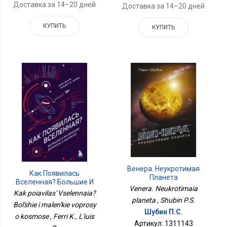
Доставка за 14–20 дней
Доставка за 14–20 дней
КУПИТЬ
КУПИТЬ
Венера. Неукротимая
Как Появилась
Планета
Вселенная? Большие И
Venera. Neukrotimaia
Маленькие Вопросы О
Kak poiavilas' Vselennaia?
Космосе
planeta , Shubin P.S.
Bol'shie i malen'kie voprosy
Шубин П.С.
o kosmose , Ferri K., L'iuis
Артикул: 1311143