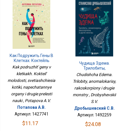
Как Подружить Гены В
Клетках. Коктейль
Чудища Эдема.
Молодости, Светящиеся
Kak podruzhit' geny v
Трилобиты,
Котики, Напечатанные
Аномалокарисы,
kletkakh. Kokteil'
Chudishcha Edema.
Органы И Другие
Ракоскорпионы И
molodosti, svetiashchiesia
Прелести Науки
Trilobity, anomalokarisy,
Другие Монстры
kotiki, napechatannye
rakoskorpiony i drugie
organy i drugie prelesti
monstry , Drobyshevskii
nauki , Potapova A.V.
S.V.
Потапова А.В.
Дробышевский С.В.
Артикул: 1427741
Артикул: 1492259
$11.17
$24.08