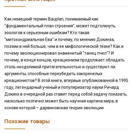
Как немецкий термин Bauplan, понимаемый как
"фундаментальный план строения", может подтолкнуть
зоологов к серьезным ошибкам? Кто такая
"митохондриальная Ева" и почему, по мнению Докинза,
поэзии в ней больше, чем в ее мифологической тёзке? Как и
почему эволюционировал знаменитый "танец пчел"? И
почему, в конце концов, креационизм продолжает обладать
столь неодолимой притягательностью и существуют ли
аргументы, способные переубедить закоренелых
креационистов? В этой книге, впервые опубликованной в 1995
году, легендарный ученый и популяризатор науки Ричард
Докинз в очередной раз ставит перед собой задачу показать,
насколько поэтично может быть научная картина мира, в
основе которой – дарвиновская теория эволюции.
Похожие товары