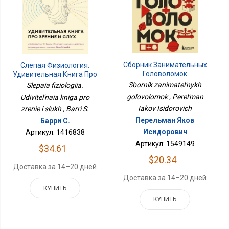
Сборник Занимательных
Слепая Физиология.
Головоломок
Удивительная Книга Про
Зрение И Слух
Sbornik zanimatel'nykh
Slepaia fiziologiia.
golovolomok , Perel'man
Udivitel'naia kniga pro
Iakov Isidorovich
zrenie i slukh , Barri S.
Перельман Яков
Барри С.
Исидорович
Артикул: 1416838
Артикул: 1549149
$34.61
$20.34
Доставка за 14–20 дней
Доставка за 14–20 дней
КУПИТЬ
КУПИТЬ