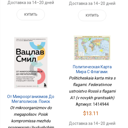
Доставка за 14–20 дней
Доставка за 14–20 дней
КУПИТЬ
КУПИТЬ
Политическая Карта
Мира С Флагами.
Федеративное
Politicheskaia karta mira s
Устройство России С
flagami. Federativnoe
Флагами А1 (в Новых
ustroistvo Rossii s flagami
Границах)
От Микроорганизмов До
A1 (v novykh granitsakh)
Мегаполисов. Поиск
Артикул: 1414944
Компромисса Между
Ot mikroorganizmov do
Прогрессом И Будущим
$13.11
megapolisov. Poisk
Планеты
kompromissa mezhdu
Доставка за 14–20 дней
progressom i budushchim