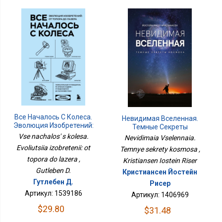
Все Началось С Колеса.
Невидимая Вселенная.
Эволюция Изобретений:
Темные Секреты
От Топора До Лазера
Космоса
Vse nachalos' s kolesa.
Nevidimaia Vselennaia.
Evoliutsiia izobretenii: ot
Temnye sekrety kosmosa ,
topora do lazera ,
Kristiansen Iostein Riser
Gutleben D.
Кристиансен Йостейн
Гутлебен Д.
Рисер
Артикул: 1539186
Артикул: 1406969
$29.80
$31.48