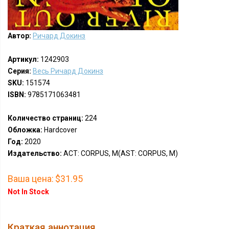
Автор:
Ричард Докинз
Артикул:
1242903
Серия:
Весь Ричард Докинз
SKU:
151574
ISBN:
9785171063481
Количество страниц:
224
Обложка:
Hardcover
Год:
2020
Издательство:
АСТ: CORPUS, М(AST: CORPUS, M)
Ваша цена:
$31.95
Not In Stock
Краткая аннотация