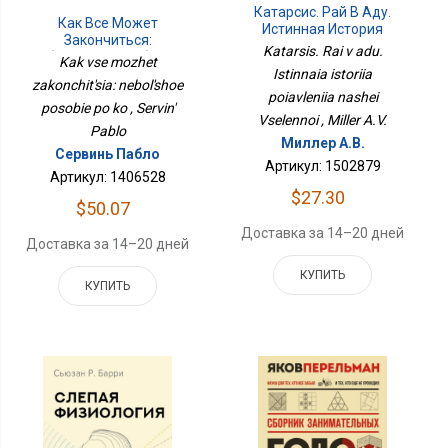
Катарсис. Рай В Аду.
Как Все Может
Истинная История
Закончиться:
Появления Нашей
Katarsis. Rai v adu.
Небольшое Пособие По
Kak vse mozhet
Вселенной
Ко
Istinnaia istoriia
zakonchit'sia: nebol'shoe
poiavleniia nashei
posobie po ko , Servin'
Vselennoi , Miller A.V.
Pablo
Миллер А.В.
Сервинь Пабло
Артикул: 1502879
Артикул: 1406528
$27.30
$50.07
Доставка за 14–20 дней
Доставка за 14–20 дней
КУПИТЬ
КУПИТЬ