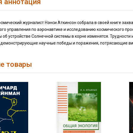
я аннотация
осмический журналист Нэнси Аткинсон собрала в своей книге зах
го управления по аэронавтике и исследованию космического прост
 об устройстве Солнечной системы в корне изменятся. Трудности 
 демонстрирующие научные победы и поражения, потрясающие вид
е товары