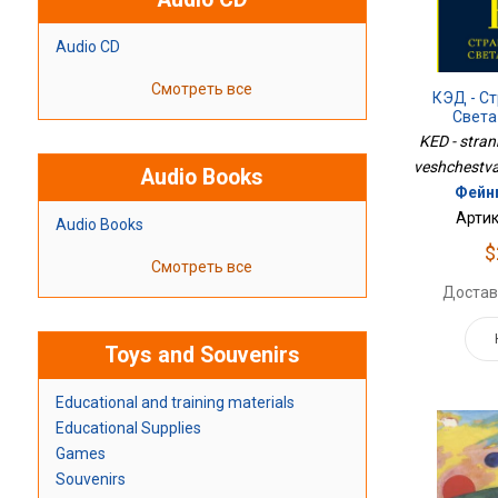
Audio CD
Смотреть все
КЭД - С
Света
KED - strann
veshchestva
Audio Books
Фейн
Артик
Audio Books
$
Смотреть все
Достав
Toys and Souvenirs
Educational and training materials
Educational Supplies
Games
Souvenirs