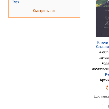
Toys
Смотреть все
Ключи 
Слышез
Конс
Kliuch
Миро
slyshe
kons
mirosozerts
Ру
Артик
$
Доставка