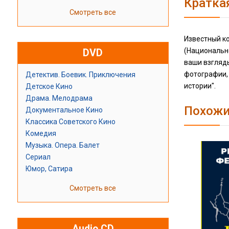
Кратка
Смотреть все
Известный к
(Национально
DVD
ваши взгляды
фотографии,
Детектив. Боевик. Приключения
истории".
Детское Кино
Драма. Мелодрама
Похожи
Документальное Кино
Классика Советского Кино
Комедия
Музыка. Опера. Балет
Сериал
Юмор, Сатира
Смотреть все
Audio CD