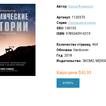
Автор:
Нэнси Аткинсон
Артикул:
1120373
Серия:
Сенсация в науке
SKU:
140155
ISBN:
9785040914319
Количество страниц:
464
Обложка:
Hardcover
Год:
2018
Издательство:
ЭКСМО, М(EKS
Ваша цена:
$43.95
КУПИТЬ