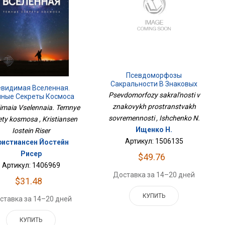
Псевдоморфозы
Сакральности В Знаковых
евидимая Вселенная.
Пространствах
Psevdomorfozy sakral'nosti v
ные Секреты Космоса
Современности
znakovykh prostranstvakh
imaia Vselennaia. Temnye
sovremennosti , Ishchenko N.
ety kosmosa , Kristiansen
Ищенко Н.
Iostein Riser
Артикул: 1506135
ристиансен Йостейн
Рисер
$49.76
Артикул: 1406969
Доставка за 14–20 дней
$31.48
КУПИТЬ
ставка за 14–20 дней
КУПИТЬ