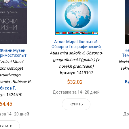
Атлас Мира Школьный.
Обзорно-Географический
Жизни.Музей
Н
(голуб.) (в Новых Границах)
Atlas mira shkol'nyi. Obzorno-
римости:опыт
Тем
geograficheskii (golub.) (v
труктивного
i zhizni.Muzei
Nevid
созерцания
novykh granitsakh)
zrimosti:opyt
sekr
Артикул: 1419107
truktivnogo
$32.02
aniia , Rubisov G.
К
бисов Г.
Доставка за 14–20 дней
ул: 1424570
64.45
КУПИТЬ
 за 14–20 дней
До
КУПИТЬ