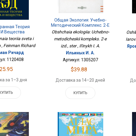
Общая Экология: Учебно-
Методический Комплекс. 2-Е
транная Теория
Изд., Стер
 И Вещества
Obshchaia ekologiia: Uchebno-
Oshib
aia teoriia sveta i
metodicheskii kompleks. 2-e
Iarov
 , Feinman Richard
izd., ster , Il'inykh I. A.
Яров
ман Ричард
Ильиных И. А.
ул: 1120408
Артикул: 1305207
25.95
$39.88
ка за 1–3 дня
Доставка за 14–20 дней
До
КУПИТЬ
КУПИТЬ