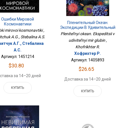
Ошибки Мировой
Пленительный Океан.
Космонавтики
Экспедиции В Удивительный
ki mirovoi kosmonavtiki ,
Мир Глубин
Plenitel'nyi okean. Ekspeditsii v
itchuk A.G., Stebalina A.S.
udivitel'nyi mir glubin ,
итчук А.Г., Стебалина
Khofrikhter R.
А.С.
Хофрихтер Р.
Артикул: 1451214
Артикул: 1405893
$30.80
$26.65
ставка за 14–20 дней
Доставка за 14–20 дней
КУПИТЬ
КУПИТЬ