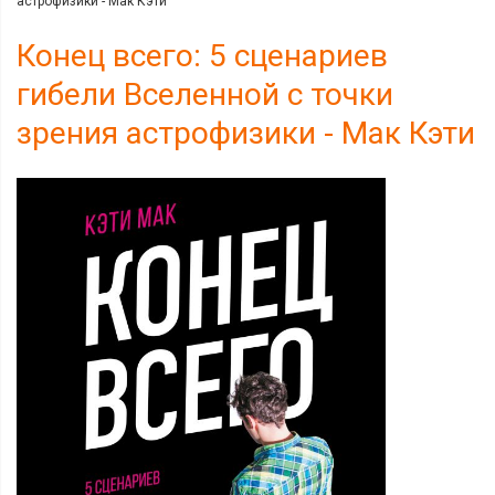
астрофизики - Мак Кэти
Конец всего: 5 сценариев
гибели Вселенной с точки
зрения астрофизики - Мак Кэти