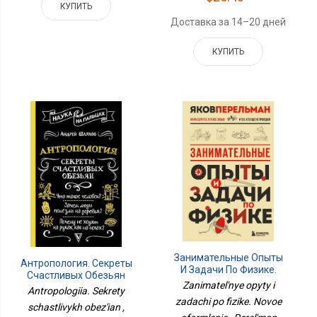
КУПИТЬ
Доставка за 14–20 дней
КУПИТЬ
Занимательные Опыты
Антропология. Секреты
И Задачи По Физике.
Счастливых Обезьян
Новое Оформление
Zanimatel'nye opyty i
Antropologiia. Sekrety
zadachi po fizike. Novoe
schastlivykh obez'ian ,