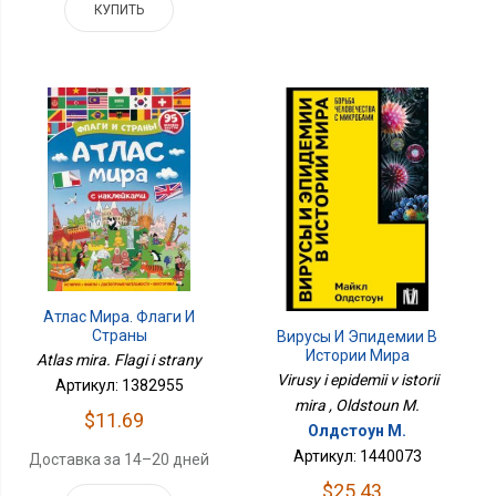
КУПИТЬ
Атлас Мира. Флаги И
Страны
Вирусы И Эпидемии В
Истории Мира
Atlas mira. Flagi i strany
Virusy i epidemii v istorii
Артикул: 1382955
mira , Oldstoun M.
$11.69
Олдстоун М.
Артикул: 1440073
Доставка за 14–20 дней
$25.43