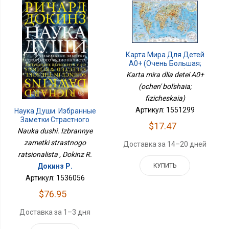
Карта Мира Для Детей
А0+ (очень Большая;
Физическая)
Karta mira dlia detei A0+
(ochen' bol'shaia;
fizicheskaia)
Артикул: 1551299
Наука Души. Избранные
Заметки Страстного
$17.47
Рационалиста
Nauka dushi. Izbrannye
zametki strastnogo
Доставка за 14–20 дней
ratsionalista , Dokinz R.
КУПИТЬ
Докинз Р.
Артикул: 1536056
$76.95
Доставка за 1–3 дня