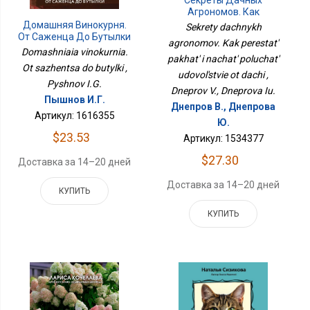
Секреты Дачных
Агрономов. Как
Перестать Пахать И
Домашняя Винокурня.
Sekrety dachnykh
Начать Получать
От Саженца До Бутылки
agronomov. Kak perestat'
Удовольствие От Дачи
Domashniaia vinokurnia.
pakhat' i nachat' poluchat'
Ot sazhentsa do butylki ,
udovol'stvie ot dachi ,
Pyshnov I.G.
Dneprov V., Dneprova Iu.
Пышнов И.Г.
Днепров В., Днепрова
Артикул: 1616355
Ю.
$23.53
Артикул: 1534377
$27.30
Доставка за 14–20 дней
Доставка за 14–20 дней
КУПИТЬ
КУПИТЬ