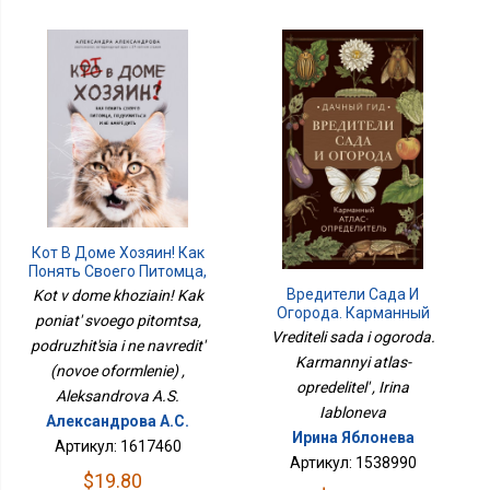
Кот В Доме Хозяин! Как
Понять Своего Питомца,
Подружиться И Не
Вредители Сада И
Kot v dome khoziain! Kak
Навредить (новое
Огорода. Карманный
poniat' svoego pitomtsa,
Оформление)
Атлас-Определитель
Vrediteli sada i ogoroda.
podruzhit'sia i ne navredit'
Karmannyi atlas-
(novoe oformlenie) ,
opredelitel' , Irina
Aleksandrova A.S.
Iabloneva
Александрова А.С.
Ирина Яблонева
Артикул: 1617460
Артикул: 1538990
$19.80