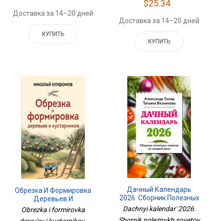
$25.34
Доставка за 14–20 дней
Доставка за 14–20 дней
КУПИТЬ
КУПИТЬ
Дачный Календарь
Обрезка И Формировка
2026. Сборник Полезных
Деревьев И
Советов На Каждый
Кустарников
Dachnyi kalendar' 2026.
Obrezka i formirovka
День
Sbornik poleznykh sovetov
derev'ev i kustarnikov ,