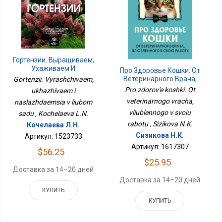
Гортензии. Выращиваем,
Ухаживаем И
Про Здоровье Кошки. От
Наслаждаемся В Любом
Ветеринарного Врача,
Gortenzii. Vyrashchivaem,
Саду
Влюбленного В Свою
Pro zdorov'e koshki. Ot
ukhazhivaem i
Работу
veterinarnogo vracha,
naslazhdaemsia v liubom
vliublennogo v svoiu
sadu , Kochelaeva L.N.
rabotu , Sizikova N.K.
Кочелаева Л.Н.
Сизикова Н.К.
Артикул: 1523733
Артикул: 1617307
$56.25
$25.95
Доставка за 14–20 дней
Доставка за 14–20 дней
КУПИТЬ
КУПИТЬ