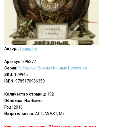
Автор:
Дошер Ян
Артикул:
896377
Серия:
Звёздные Войны Уильяма Шекспира
SKU:
129945
ISBN:
9785170936359
Количество страниц:
192
Обложка:
Hardcover
Год:
2016
Издательство:
АСТ, М(AST, M)
Книга на распродаже. Обратите внимание, что