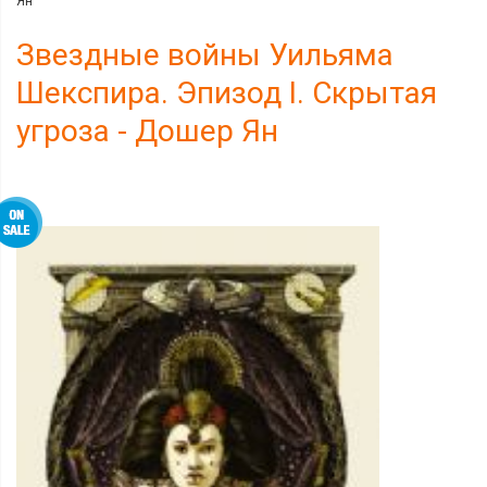
Ян
Звездные войны Уильяма
Шекспира. Эпизод I. Скрытая
угроза - Дошер Ян