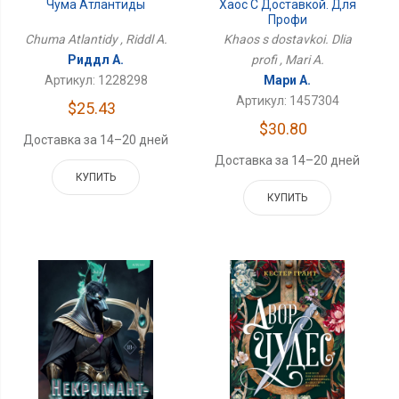
Хаос С Доставкой. Для
Чума Атлантиды
Профи
Khaos s dostavkoi. Dlia
Chuma Atlantidy , Riddl A.
profi , Mari A.
Риддл А.
Мари А.
Артикул: 1228298
Артикул: 1457304
$25.43
$30.80
Доставка за 14–20 дней
Доставка за 14–20 дней
КУПИТЬ
КУПИТЬ