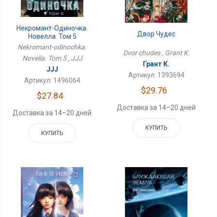
Некромант-Одиночка.
Двор Чудес
Новелла. Том 5
Nekromant-odinochka.
Dvor chudes , Grant K.
Novella. Tom 5 , JJJ
Грант К.
JJJ
Артикул: 1393694
Артикул: 1496064
$29.76
$27.84
Доставка за 14–20 дней
Доставка за 14–20 дней
КУПИТЬ
КУПИТЬ