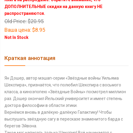
ДОПОЛНИТЕЛЬНЫЕ скидки на данную книгу НЕ
распространяются.
Old Price:
$20.95
Ваша цена:
$8.95
Not In Stock
Краткая аннотация
Ян Дошер, автор мэшап-серии «Звёздные войны Уильяма
Шекспира», признаётся, что полюбил Шекспира с восьмого
класса, а киноэпопею «Звёздные Войны» посмотрел миллион
раз. Дошер окончил Йельский университет и имеет степень
доктора философии в области этики.
Вернёмся вновь в далёкую-далёкую Галактику! Чтобы
выслушать звёздную сагу в пересказе знаменитого барда с
берегов Эйвона.
Такое мог написать только Шекспир! Всё начинается с