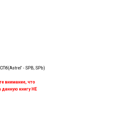
СПб(Astrel' - SPB, SPb)
те внимание, что
данную книгу НЕ