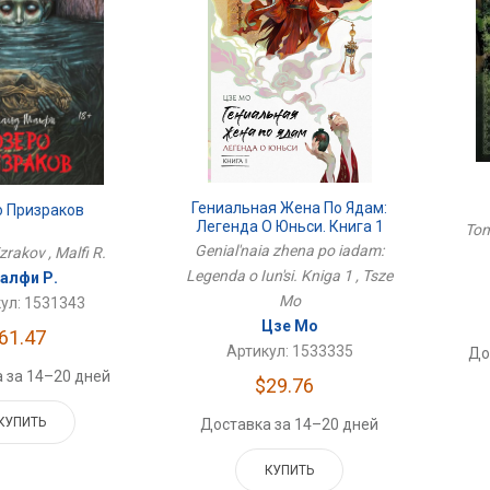
Гениальная Жена По Ядам:
о Призраков
Легенда О Юньси. Книга 1
Tom
Genial'naia zhena po iadam:
zrakov , Malfi R.
Legenda o Iun'si. Kniga 1 , Tsze
алфи Р.
Mo
ул: 1531343
Цзе Мо
61.47
Артикул: 1533335
До
 за 14–20 дней
$29.76
КУПИТЬ
Доставка за 14–20 дней
КУПИТЬ