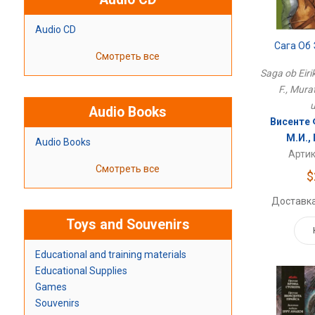
Audio CD
Сага Об
Смотреть все
Saga ob Eiri
F., Murat
Audio Books
Висенте 
М.И., 
Audio Books
Артик
Смотреть все
$
Доставка
Toys and Souvenirs
Educational and training materials
Educational Supplies
Games
Souvenirs