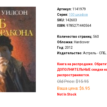
Артикул:
1141979
Серия:
100 шкафов
SKU:
142603
ISBN:
9785271440564
Количество страниц:
560
Обложка:
Hardcover
Год:
2012
Издательство:
Астрель - СПБ, 
Книга на распродаже. Обрати
ДОПОЛНИТЕЛЬНЫЕ скидки на 
распространяются.
Old Price:
$15.95
Ваша цена:
$6.95
Not In Stock