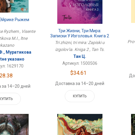
 Эйрике Рыжем
Три Жизни, Три Мира:
ke Ryzhem , Visente
Записки У Изголовья. Книга 2
ikova M.I., ltne
Prov
Tri zhizni, tri mira: Zapiski u
ukazano
izgolov'ia. Kniga 2 , Tan Ts.
Ф., Муратикова
Тан Ц.
ltне указано
Артикул: 1500506
ул: 1629170
$34.61
28.38
До
Доставка за 14–20 дней
 за 14–20 дней
КУПИТЬ
КУПИТЬ