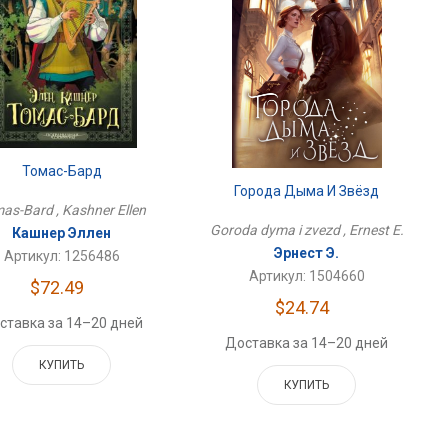
Томас-Бард
Города Дыма И Звёзд
as-Bard , Kashner Ellen
Goroda dyma i zvezd , Ernest E.
Кашнер Эллен
Эрнест Э.
Артикул: 1256486
Артикул: 1504660
$72.49
$24.74
ставка за 14–20 дней
Доставка за 14–20 дней
КУПИТЬ
КУПИТЬ