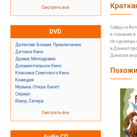
Кратка
Смотреть все
Сайрус и Ант
DVD
в сознание в
Но однажды в
Детектив. Боевик. Приключения
а Дэниэл про
Детское Кино
Дэниэла из р
Драма. Мелодрама
Документальное Кино
Похожи
Классика Советского Кино
Комедия
Музыка. Опера. Балет
Сериал
Юмор, Сатира
Смотреть все
Audio CD