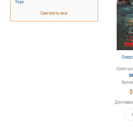
Toys
Смотреть все
Озер
Ozero pri
М
Артик
$
Доставка