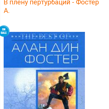
В плену пертурбаций - Фостер
А.