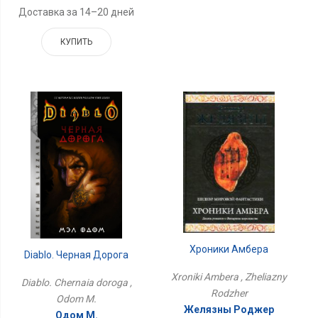
Доставка за 14–20 дней
КУПИТЬ
Хроники Амбера
Diablo. Черная Дорога
Xroniki Ambera , Zheliazny
Diablo. Chernaia doroga ,
Rodzher
Odom M.
Желязны Роджер
Одом М.