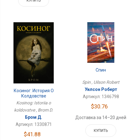
КУПИТЬ
Спин
Spin , Uilson Robert
Уилсон Роберт
Косиног: История О
Колдовстве
Артикул: 1346798
Kosinog: Istoriia o
$30.76
koldovstve , Brom D.
Бром Д.
Доставка за 14–20 дней
Артикул: 1330871
КУПИТЬ
$41.88