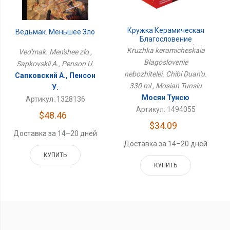
Кружка Керамическая
Ведьмак. Меньшее Зло
Благословение
Небожителей. Чиби
Kruzhka keramicheskaia
Ved'mak. Men'shee zlo ,
Дуаньу. 330 Мл
Blagoslovenie
Sapkovskii A., Penson U.
nebozhitelei. Chibi Duan'u.
Сапковский А., Пенсон
330 ml , Mosian Tunsiu
У.
Мосян Тунсю
Артикул: 1328136
Артикул: 1494055
$48.46
$34.09
Доставка за 14–20 дней
Доставка за 14–20 дней
КУПИТЬ
КУПИТЬ