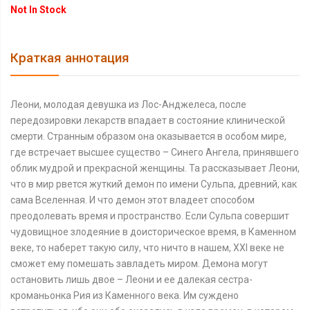
Not In Stock
Краткая аннотация
Леони, молодая девушка из Лос-Анджелеса, после
передозировки лекарств впадает в состояние клинической
смерти. Странным образом она оказывается в особом мире,
где встречает высшее существо – Синего Ангела, принявшего
облик мудрой и прекрасной женщины. Та рассказывает Леони,
что в мир рвется жуткий демон по имени Сульпа, древний, как
сама Вселенная. И что демон этот владеет способом
преодолевать время и пространство. Если Сульпа совершит
чудовищное злодеяние в доисторическое время, в Каменном
веке, то наберет такую силу, что ничто в нашем, XXI веке не
сможет ему помешать завладеть миром. Демона могут
остановить лишь двое – Леони и ее далекая сестра-
кроманьонка Рия из Каменного века. Им суждено