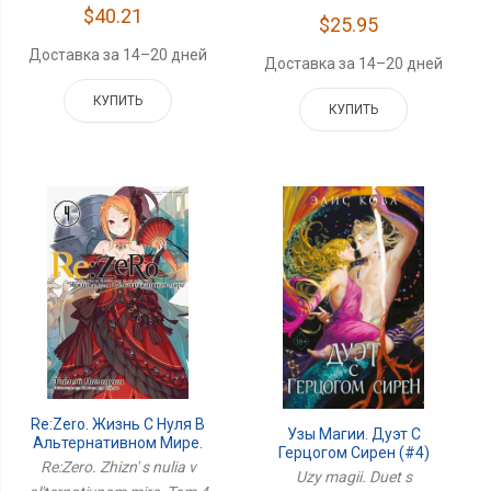
$40.21
$25.95
Доставка за 14–20 дней
Доставка за 14–20 дней
КУПИТЬ
КУПИТЬ
Re:Zero. Жизнь С Нуля В
Узы Магии. Дуэт С
Альтернативном Мире.
Герцогом Сирен (#4)
Том 4
Re:Zero. Zhizn' s nulia v
Uzy magii. Duet s