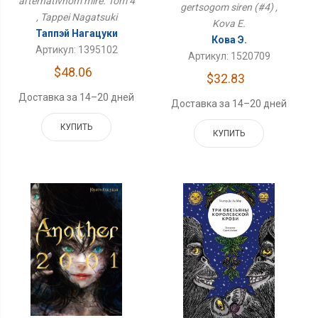
al'ternativnom mire. Tom 4
gertsogom siren (#4) ,
, Tappei Nagatsuki
Kova E.
Таппэй Нагацуки
Кова Э.
Артикул: 1395102
Артикул: 1520709
$48.06
$32.83
Доставка за 14–20 дней
Доставка за 14–20 дней
КУПИТЬ
КУПИТЬ