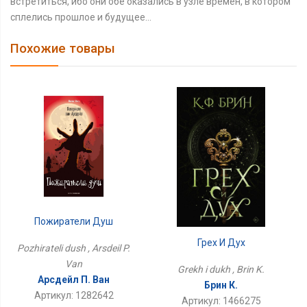
встретиться, ибо они обе оказались в узле времен, в котором
сплелись прошлое и будущее…
Похожие товары
Пожиратели Душ
Грех И Дух
Pozhirateli dush , Arsdeil P.
Van
Grekh i dukh , Brin K.
Арсдейл П. Ван
Брин К.
Артикул: 1282642
Артикул: 1466275