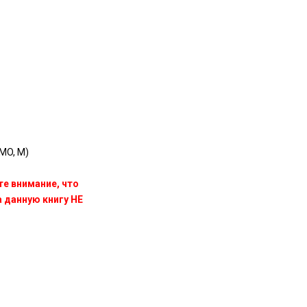
MO, M)
те внимание, что
данную книгу НЕ