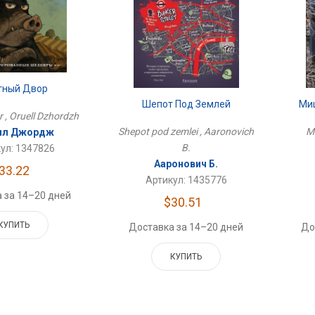
тный Двор
Шепот Под Землей
Миц
r , Oruell Dzhordzh
Shepot pod zemlei , Aaronovich
Mi
лл Джордж
B.
ул: 1347826
Ааронович Б.
33.22
Артикул: 1435776
 за 14–20 дней
$30.51
КУПИТЬ
Доставка за 14–20 дней
До
КУПИТЬ