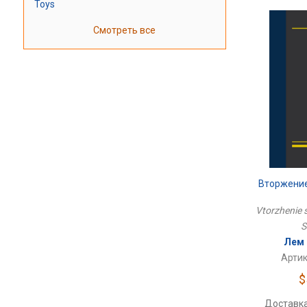
Toys
Смотреть все
Вторжени
Vtorzhenie 
S
Лем 
Артик
$
Доставка