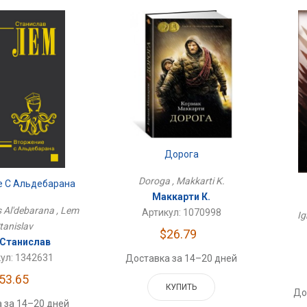
Дорога
Doroga , Makkarti K.
е С Альдебарана
Маккарти К.
s Al'debarana , Lem
Артикул: 1070998
Ig
tanislav
$26.79
Станислав
ул: 1342631
Доставка за 14–20 дней
53.65
КУПИТЬ
До
 за 14–20 дней