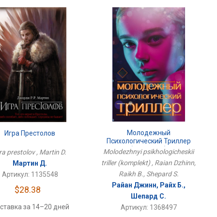
Молодежный
Игра Престолов
Психологический Триллер
(комплект)
Molodezhnyi psikhologicheskii
ra prestolov , Martin D.
triller (komplekt) , Raian Dzhinn,
Мартин Д.
Raikh B., Shepard S.
Артикул: 1135548
Райан Джинн, Райх Б.,
$28.38
Шепард С.
ставка за 14–20 дней
Артикул: 1368497