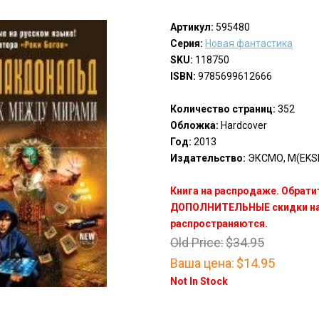
Артикул:
595480
Серия:
Новая фантастика
SKU:
118750
ISBN:
9785699612666
Количество страниц:
352
Обложка:
Hardcover
Год:
2013
Издательство:
ЭКСМО, М(EKS
Книга на распродаже. Обрати
ДОПОЛНИТЕЛЬНЫЕ скидки на 
распространяются.
Old Price:
$34.95
Ваша цена:
$14.95
Not In Stock