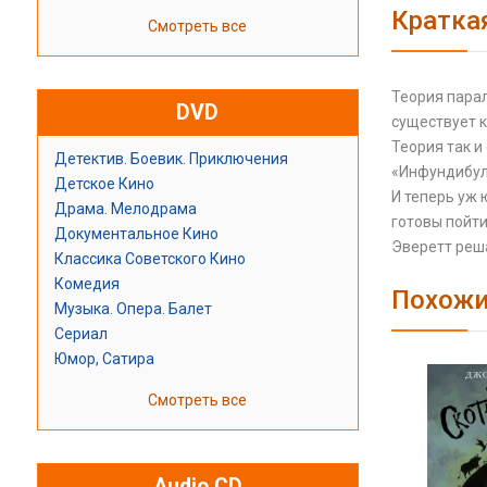
Кратка
Смотреть все
Теория парал
DVD
существует к
Теория так и
Детектив. Боевик. Приключения
«Инфундибул
Детское Кино
И теперь уж 
Драма. Мелодрама
готовы пойти
Документальное Кино
Эверетт реша
Классика Советского Кино
Комедия
Похожи
Музыка. Опера. Балет
Сериал
Юмор, Сатира
Смотреть все
Audio CD