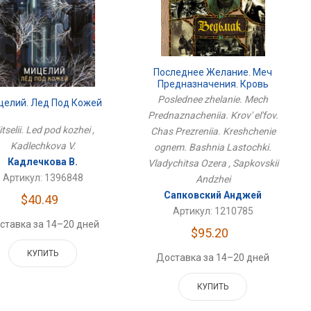
Последнее Желание. Меч
Предназначения. Кровь
Эльфов. Час Презрения.
Poslednee zhelanie. Mech
елий. Лед Под Кожей
Крещение Огнем. Башня
Prednaznacheniia. Krov' el'fov.
Ласточки. Владычица Озера
tselii. Led pod kozhei ,
Chas Prezreniia. Kreshchenie
Kadlechkova V.
ognem. Bashnia Lastochki.
Кадлечкова В.
Vladychitsa Ozera , Sapkovskii
Артикул: 1396848
Andzhei
Сапковский Анджей
$40.49
Артикул: 1210785
ставка за 14–20 дней
$95.20
КУПИТЬ
Доставка за 14–20 дней
КУПИТЬ