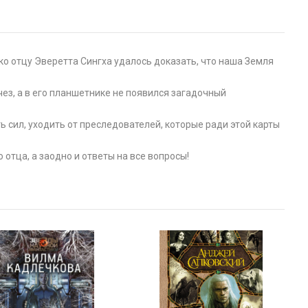
ко отцу Эверетта Сингха удалось доказать, что наша Земля
чез, а в его планшетнике не появился загадочный
ть сил, уходить от преследователей, которые ради этой карты
отца, а заодно и ответы на все вопросы!