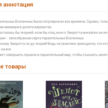
я аннотация
лельных Вселенных была популярна во все времена. Однако, толь
ак минимум в десяти вариантах.
 осталась бы теорией, если бы отец юного Эверетта внезапно не ис
ум» - своеобразная карта параллельных Вселенных.
юному Эверетту не до теорий! Ведь на практике приходится, что ес
 на все.
ет совершить прыжок в параллельный мир, чтобы отыскать своего 
е товары