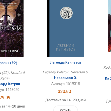
Легенды Квилетов
розия (#2)
Kod l
Legendy kviletov , Nevel'son O.
 (#2) , Krouford
Невельсон О.
Ketrin
Ли 
Артикул: 1519310
орд Кэтрин
ул: 1448020
$30.80
29.09
Доставка за 14–20 дней
До
 за 14–20 дней
КУПИТЬ