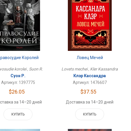
Ловец Мечей
равосудие Королей
Lovets mechei , Kler Kassandra
vosudie korolei , Suon R.
Клэр Кассандра
Суон Р.
Артикул: 1476607
Артикул: 1397775
$37.55
$26.05
Доставка за 14–20 дней
ставка за 14–20 дней
КУПИТЬ
КУПИТЬ