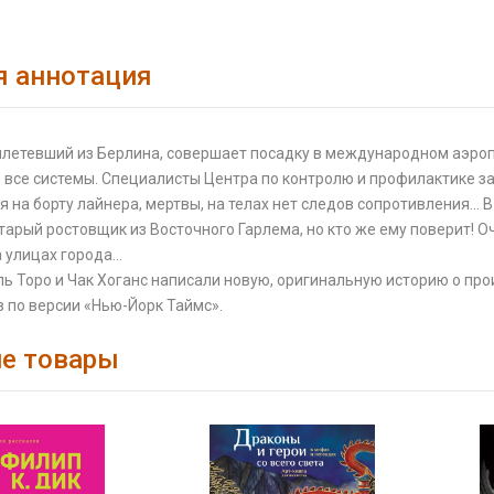
я аннотация
ылетевший из Берлина, совершает посадку в международном аэроп
все системы. Специалисты Центра по контролю и профилактике за
я на борту лайнера, мертвы, на телах нет следов сопротивления… В
тарый ростовщик из Восточного Гарлема, но кто же ему поверит!
а улицах города…
ль Торо и Чак Хоганс написали новую, оригинальную историю о п
 по версии «Нью-Йорк Таймс».
е товары