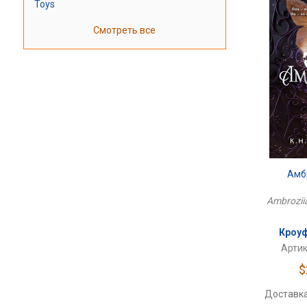
Toys
Смотреть все
Амб
Ambroziia
Кроуф
Артик
$
Доставка