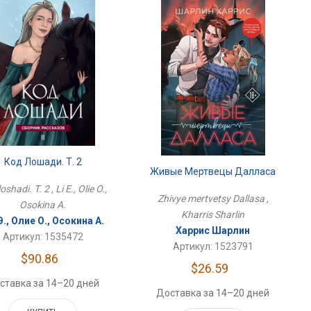
Код Лошади. Т. 2
Живые Мертвецы Далласа
oshadi. T. 2 , Li E., Olie O.,
Zhivye mertvetsy Dallasa ,
Osokina A.
Kharris Sharlin
Э., Олие О., Осокина А.
Харрис Шарлин
Артикул: 1535472
Артикул: 1523791
$90.86
$26.59
ставка за 14–20 дней
Доставка за 14–20 дней