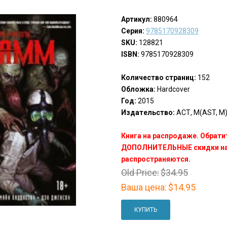
Артикул:
880964
Серия:
9785170928309
SKU:
128821
ISBN:
9785170928309
Количество страниц:
152
Обложка:
Hardcover
Год:
2015
Издательство:
АСТ, М(AST, M
Книга на распродаже. Обрати
ДОПОЛНИТЕЛЬНЫЕ скидки на 
распространяются.
Old Price:
$34.95
Ваша цена:
$14.95
КУПИТЬ