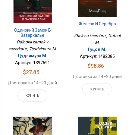
Железо И Серебро
Одинокий Замок В
Зазеркалье
Zhelezo i serebro , Gutsol
Odinokii zamok v
M.
zazerkal'e , Tsudzimura M.
Гуцол М.
Цудзимура М.
Артикул: 1482385
Артикул: 1397691
$98.86
$27.85
Доставка за 14–20 дней
Доставка за 14–20 дней
КУПИТЬ
КУПИТЬ