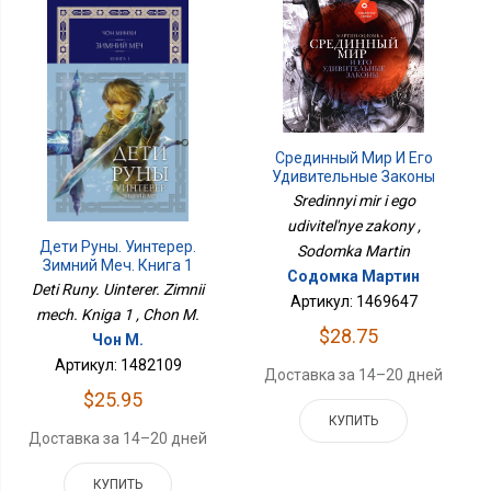
Срединный Мир И Его
Удивительные Законы
Sredinnyi mir i ego
udivitel'nye zakony ,
Дети Руны. Уинтерер.
Sodomka Martin
Зимний Меч. Книга 1
Содомка Мартин
Deti Runy. Uinterer. Zimnii
Артикул: 1469647
mech. Kniga 1 , Chon M.
$28.75
Чон М.
Артикул: 1482109
Доставка за 14–20 дней
$25.95
КУПИТЬ
Доставка за 14–20 дней
КУПИТЬ