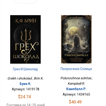
Полуночное Солнце
Грех И Шоколад
Polunochnoe solntse ,
Grekh i shokolad , Brin K.
Kempbell R.
Брин К.
Кэмпбелл Р.
Артикул: 1419178
Артикул: 1434165
$24.74
$40.49
Доставка за 14–20 дней