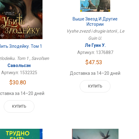
Выше Звезд И Другие
Истории
Vyshe zvezd i drugie istorii , Le
Guin U.
Ле Гуин У.
бить Злодейку. Том 1
Артикул: 1376887
 zlodeiku. Tom 1 , Savol'sen
$47.53
Савольсэн
Артикул: 1532325
Доставка за 14–20 дней
$30.80
КУПИТЬ
ставка за 14–20 дней
КУПИТЬ