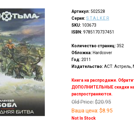
Артикул:
502528
Серия:
S.T.A.L.K.E.R
SKU:
103673
ISBN:
9785170737451
Количество страниц:
352
Обложка:
Hardcover
Год:
2011
Издательство:
АСТ: Астрель, М
Книга на распродаже. Обрати
ДОПОЛНИТЕЛЬНЫЕ скидки на 
распространяются.
Old Price:
$20.95
Ваша цена:
$8.95
Not In Stock