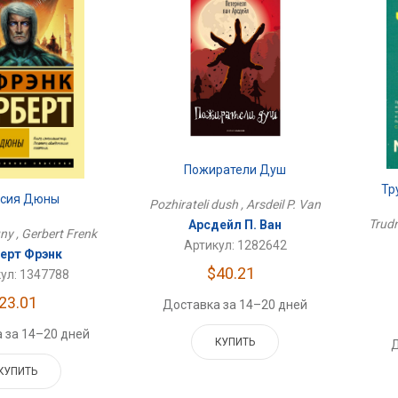
Пожиратели Душ
Тр
сия Дюны
Pozhirateli dush , Arsdeil P. Van
Trudn
Арсдейл П. Ван
ny , Gerbert Frenk
Артикул: 1282642
берт Фрэнк
$40.21
ул: 1347788
23.01
Доставка за 14–20 дней
 за 14–20 дней
КУПИТЬ
Д
КУПИТЬ