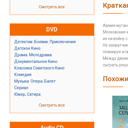
Кратка
Смотреть все
Армия мутант
DVD
Московские 
их на войну с
Детектив. Боевик. Приключения
Но захватчик
Детское Кино
планируя ата
Драма. Мелодрама
Между двумя
Документальное Кино
сыграть реш
Классика Советского Кино
Комедия
Похожи
Музыка. Опера. Балет
Сериал
Юмор, Сатира
Смотреть все
Audio CD