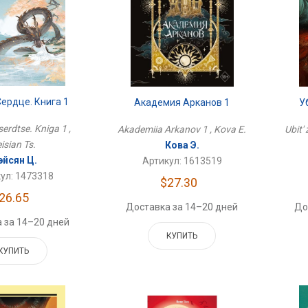
ердце. Книга 1
Академия Арканов 1
У
serdtse. Kniga 1 ,
Akademiia Arkanov 1 , Kova E.
Ubit'
isian Ts.
Кова Э.
эйсян Ц.
Артикул: 1613519
ул: 1473318
$27.30
26.65
Доставка за 14–20 дней
До
 за 14–20 дней
КУПИТЬ
КУПИТЬ