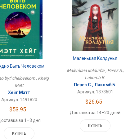
Маленькая Колдунья
удно Быть Человеком
Malen'kaia koldun'ia , Perez S.,
Lakomb B.
o byt' chelovekom , Kheig
Перез С., Лакомб Б.
Mett
Артикул: 1373601
Хейг Мэтт
Артикул: 1491820
$26.65
$53.95
Доставка за 14–20 дней
оставка за 1–3 дня
КУПИТЬ
КУПИТЬ