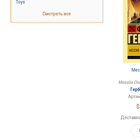
Toys
Смотреть все
Мес
Messiia Diu
Гер
Артик
$
Доставка