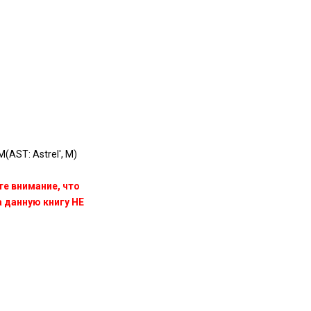
(AST: Astrel', M)
те внимание, что
данную книгу НЕ