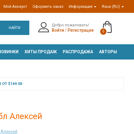
Мой Аккаунт
Оформить заказ
Информация
Язык (RU)
Добро пожаловать!
НАЙТИ
Войти
/
Регистрация
0
НОВИНКИ
ХИТЫ ПРОДАЖ
РАСПРОДАЖА
АВТОРЫ
ОТ $169.00
бл Алексей
 Алексей