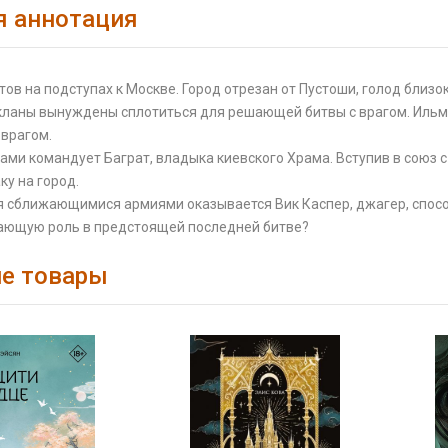
я аннотация
ов на подступах к Москве. Город отрезан от Пустоши, голод близок
кланы вынуждены сплотиться для решающей битвы с врагом. Ильма
 врагом.
ами командует Баграт, владыка киевского Храма. Вступив в союз 
ку на город.
 сближающимися армиями оказывается Вик Каспер, джагер, способн
ающую роль в предстоящей последней битве?
е товары