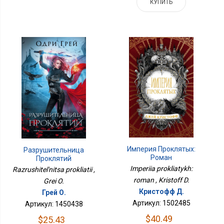
КУПИТЬ
Империя Проклятых:
Разрушительница
Роман
Проклятий
Imperiia prokliatykh:
Razrushitel'nitsa prokliatii ,
roman , Kristoff D.
Grei O.
Кристофф Д.
Грей О.
Артикул: 1502485
Артикул: 1450438
$40.49
$25.43