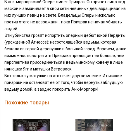
В анк-морпоркской Опере живёт Призрак. Он прячет лицо под
маской и заманивает в свои сети невинных дев, взращивая из
них лучших певиц на свете. Владельцы Оперы нисколько
против этого не возражали… пока Призрак не начал убивать
людей.
Эти убийства грозят испортить оперный дебют юной Пердиты
(урождённой Агнессе): несостоявшейся ведьмы, которая
бежала из горной деревушки в большой город. Впрочем, даже
возможность встретить Призрака прельщает её больше, чем
перспектива присоединиться к ведьминскому ковену в лице
нянюшки Ягг и матушки Ветровоск.
Вот только у матушки на этот счёт другое мнение. И никакие
призраки не остановят её от того, чтобы вернуть заблудшую
ведьму домой, а заодно покорить Анк-Морпорк!
Похожие товары