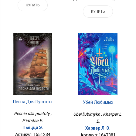
КУПИТЬ
КУПИТЬ
Песня Для Пустоты
Убей Любимых
Pesnia dlia pustoty ,
Ubei liubimykh , Kharper L.
P'iatstsa E.
E.
Пьяцца Э.
Харпер Л. Э.
Артикул: 1551234
Артикул: 1647381