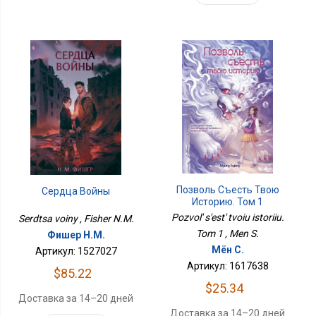
Позволь Съесть Твою
Сердца Войны
Историю. Том 1
Pozvol' s'est' tvoiu istoriiu.
Serdtsa voiny , Fisher N.M.
Tom 1 , Men S.
Фишер Н.М.
Мён С.
Артикул: 1527027
Артикул: 1617638
$85.22
$25.34
Доставка за 14–20 дней
Доставка за 14–20 дней