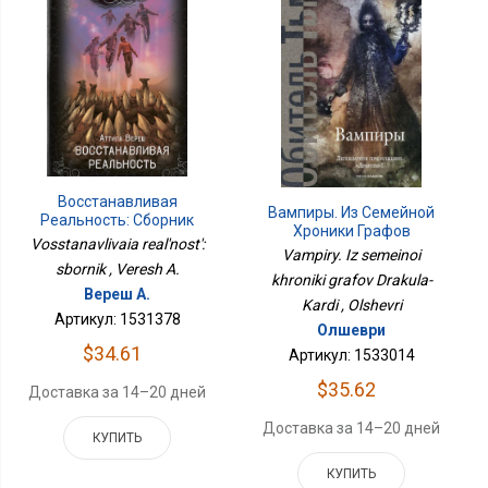
Восстанавливая
Вампиры. Из Семейной
Реальность: Сборник
Хроники Графов
Vosstanavlivaia real'nost':
Дракула-Карди
Vampiry. Iz semeinoi
sbornik , Veresh A.
khroniki grafov Drakula-
Вереш А.
Kardi , Olshevri
Артикул: 1531378
Олшеври
$34.61
Артикул: 1533014
$35.62
Доставка за 14–20 дней
Доставка за 14–20 дней
КУПИТЬ
КУПИТЬ