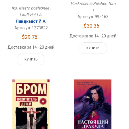
Voskresenie Reichel. Tom
Iks. Mesto poslednee ,
1
Lindkvist I.A.
Артикул: 995163
Линдквист Й.А.
$30.36
Артикул: 1273822
Доставка за 14–20 дней
$29.76
Доставка за 14–20 дней
КУПИТЬ
КУПИТЬ