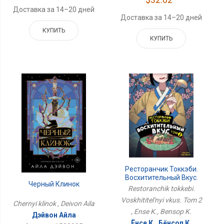
Доставка за 14–20 дней
Доставка за 14–20 дней
КУПИТЬ
КУПИТЬ
Ресторанчик Токкэби.
Восхитительный Вкус.
Черный Клинок
Том 2
Restoranchik tokkebi.
Voskhititel'nyi vkus. Tom 2
Chernyi klinok , Deivon Aila
, Ense K., Bensop K.
Дэйвон Айла
Ёнсе К., Бёнсоп К.