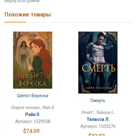
вернуться домой.
Похожие товары
Шепот Вереска
Смерть
Shepot vereska , Rein E.
Smert' , Talassa L.
Рейн Э.
Таласса Л.
Артикул: 1529508
Артикул: 1503276
$74.09
$32.02