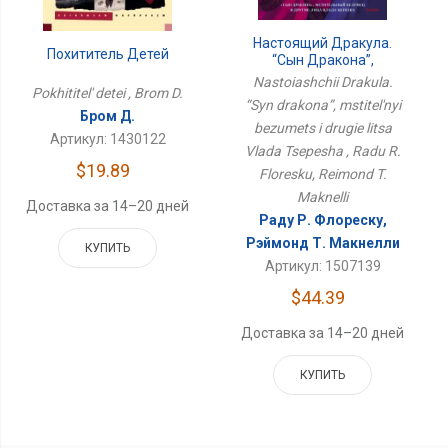
Настоящий Дракула.
Похититель Детей
“Сын Дракона”,
Мстительный Безумец И
Nastoiashchii Drakula.
Pokhititel' detei , Brom D.
Другие Лица Влада
“Syn drakona”, mstitel'nyi
Цепеша
Бром Д.
bezumets i drugie litsa
Артикул: 1430122
Vlada Tsepesha , Radu R.
$19.89
Floresku, Reimond T.
Maknelli
Доставка за 14–20 дней
Раду Р. Флореску,
Рэймонд Т. Макнелли
КУПИТЬ
Артикул: 1507139
$44.39
Доставка за 14–20 дней
КУПИТЬ