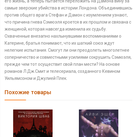
его жизнь, а теперь пытается переложить на Дамона вину за
самые зверские убийства в истории Лондона. Объединившись
против общего врага Стефан и Дамон с изумлением узнают,
что причина гнева Сэмюэля кроется в их прошлом и связана с
женщиной, которая навсегда изменила их судьбу.
Охваченные внезапно нахлынувшими воспоминаниями о
Катерине, братья понимают, что их шаткий союз ждут
нелегкие испытания. Смогут ли они преодолеть многолетнее
соперничество и совместными усилиями сокрушить Сэмюэля,
прежде чем тот осуществит свой план мести? На основе
романов Л.Дж.Смит и телесериала, созданного Кевином
Уильямсоном и Джулией Плек.
Похожие товары