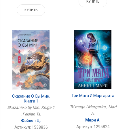
КУПИТЬ
КУПИТЬ
Три Мага И Маргарита
Сказание О Сы Мин.
Книга 1
Tri maga i Margarita , Mari
Skazanie o Sy Min. Kniga 1
A.
, Feisian Ts.
Мари А.
Фэйсян Ц.
Артикул: 1295824
Артикул: 1538836