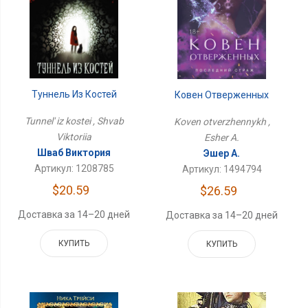
Туннель Из Костей
Ковен Отверженных
Tunnel' iz kostei , Shvab
Koven otverzhennykh ,
Viktoriia
Esher A.
Шваб Виктория
Эшер А.
Артикул: 1208785
Артикул: 1494794
$20.59
$26.59
Доставка за 14–20 дней
Доставка за 14–20 дней
КУПИТЬ
КУПИТЬ