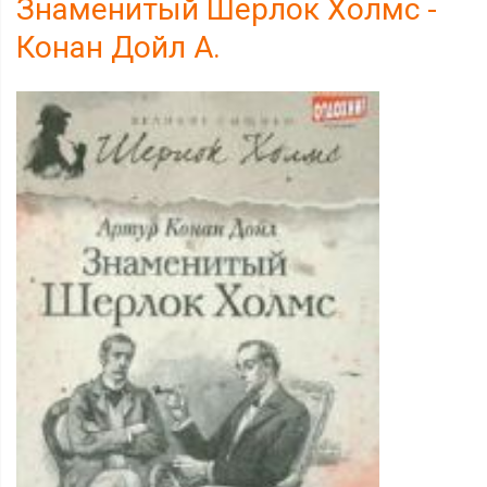
Знаменитый Шерлок Холмс -
Конан Дойл А.