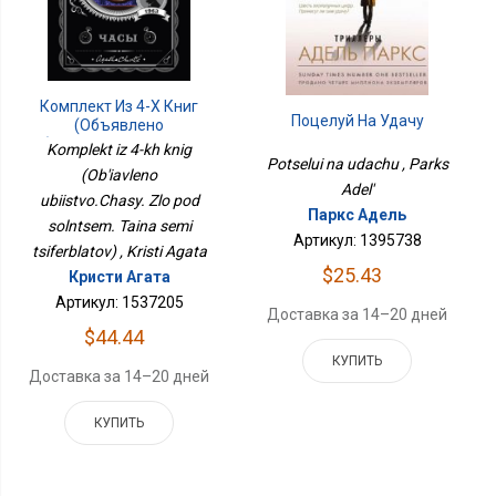
Комплект Из 4-Х Книг
Поцелуй На Удачу
(Объявлено
Убийство.Часы. Зло Под
Komplekt iz 4-kh knig
Солнцем. Тайна Семи
Potselui na udachu , Parks
(Ob'iavleno
Циферблатов)
Adel'
ubiistvo.Chasy. Zlo pod
Паркс Адель
solntsem. Taina semi
Артикул: 1395738
tsiferblatov) , Kristi Agata
$25.43
Кристи Агата
Артикул: 1537205
Доставка за 14–20 дней
$44.44
КУПИТЬ
Доставка за 14–20 дней
КУПИТЬ