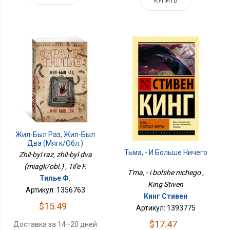
КУПИТЬ
Жил-Был Раз, Жил-Был
Два (мягк/обл.)
Тьма, - И Больше Ничего
Zhil-byl raz, zhil-byl dva
(miagk/obl.) , Til'e F.
T'ma, - i bol'she nichego ,
Тилье Ф.
King Stiven
Артикул: 1356763
Кинг Стивен
$15.49
Артикул: 1393775
$17.47
Доставка за 14–20 дней