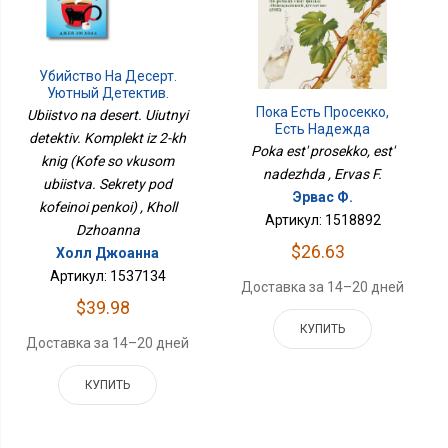
Убийство На Десерт.
Уютный Детектив.
Комплект Из 2-Х Книг
Пока Есть Просекко,
Ubiistvo na desert. Uiutnyi
(Кофе Со Вкусом
Есть Надежда
detektiv. Komplekt iz 2-kh
Убийства. Секреты Под
Poka est' prosekko, est'
knig (Kofe so vkusom
Кофейной Пенкой)
nadezhda , Ervas F.
ubiistva. Sekrety pod
Эрвас Ф.
kofeinoi penkoi) , Kholl
Артикул: 1518892
Dzhoanna
$26.63
Холл Джоанна
Артикул: 1537134
Доставка за 14–20 дней
$39.98
КУПИТЬ
Доставка за 14–20 дней
КУПИТЬ