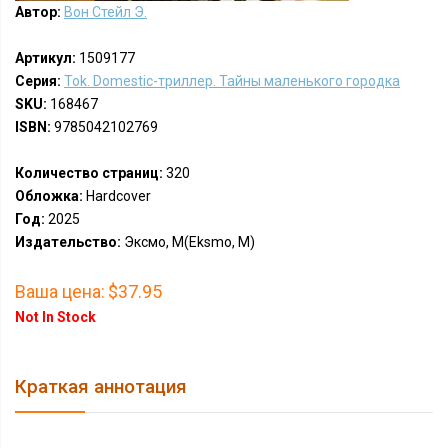
Автор:
Вон Стейл Э.
Артикул:
1509177
Серия:
Tok. Domestic-триллер. Тайны маленького городка
SKU:
168467
ISBN:
9785042102769
Количество страниц:
320
Обложка:
Hardcover
Год:
2025
Издательство:
Эксмо, М(Eksmo, M)
Ваша цена:
$37.95
Not In Stock
Краткая аннотация