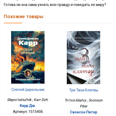
Готова ли она сама узнать всю правду и поведать ее миру?
Похожие товары
Слепой Цирюльник
Три Твои Клятвы
Slepoi tsiriul'nik , Karr Dzh.
Tri tvoi kliatvy , Svonson
Карр Дж.
Piter
Артикул: 1515406
Свонсон Питер