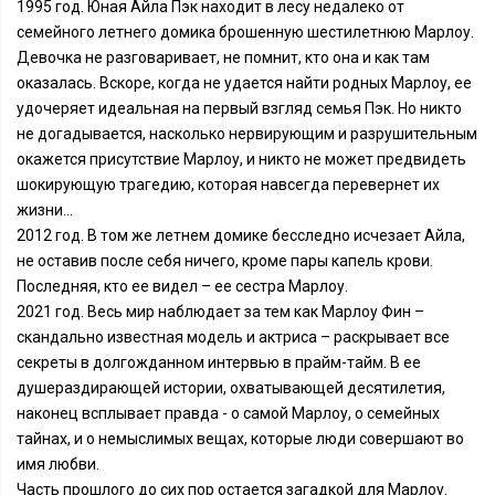
1995 год. Юная Айла Пэк находит в лесу недалеко от
семейного летнего домика брошенную шестилетнюю Марлоу.
Девочка не разговаривает, не помнит, кто она и как там
оказалась. Вскоре, когда не удается найти родных Марлоу, ее
удочеряет идеальная на первый взгляд семья Пэк. Но никто
не догадывается, насколько нервирующим и разрушительным
окажется присутствие Марлоу, и никто не может предвидеть
шокирующую трагедию, которая навсегда перевернет их
жизни...
2012 год. В том же летнем домике бесследно исчезает Айла,
не оставив после себя ничего, кроме пары капель крови.
Последняя, кто ее видел – ее сестра Марлоу.
2021 год. Весь мир наблюдает за тем как Марлоу Фин –
скандально известная модель и актриса – раскрывает все
секреты в долгожданном интервью в прайм-тайм. В ее
душераздирающей истории, охватывающей десятилетия,
наконец всплывает правда - о самой Марлоу, о семейных
тайнах, и о немыслимых вещах, которые люди совершают во
имя любви.
Часть прошлого до сих пор остается загадкой для Марлоу.