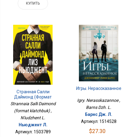
КУПИТЬ
Игры. Нерассказанное
Странная Салли
Даймонд (формат
Igry. Nerasskazannoe ,
Клатчбук)
Strannaia Salli Daimond
Barns Dzh. L.
(format klatchbuk) ,
Барнс Дж. Л.
N'iudzhent L.
Артикул: 1514528
Ньюджент Л.
$27.30
Артикул: 1503789