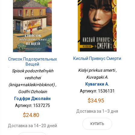
Кислый Привкус Смерти
Список Подозрительных
Вещей
(книга+наклейки+блокнот)
Kislyi privkus smerti ,
Spisok podozritel'nykh
Kuvagaki A.
veshchei
Кувагаки А.
(kniga+nakleiki+bloknot) ,
Артикул: 1536131
Godfri Dzholain
Годфри Джолайн
$34.95
Артикул: 1537275
Доставка за 1–3 дня
$24.80
КУПИТЬ
Доставка за 14–20 дней