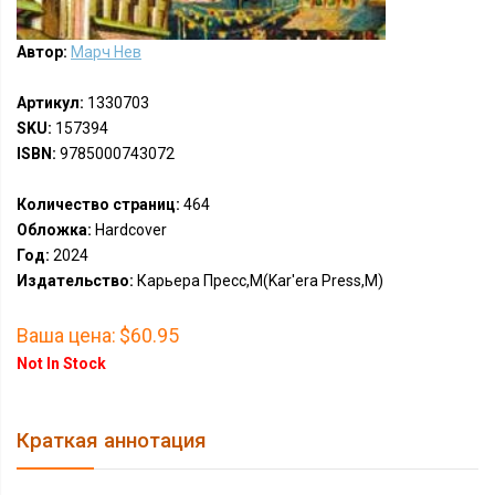
Автор:
Марч Нев
Артикул:
1330703
SKU:
157394
ISBN:
9785000743072
Количество страниц:
464
Обложка:
Hardcover
Год:
2024
Издательство:
Карьера Пресс,М(Kar'era Press,M)
Ваша цена:
$60.95
Not In Stock
Краткая аннотация