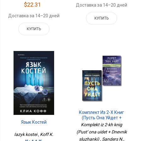
$22.31
Доставка за 14–20 дней
Доставка за 14–20 дней
КУПИТЬ
КУПИТЬ
Комплект Из 2-Х Книг
(Пусть Она Уйдет +
Язык Костей
Дневник Служанки)
Komplekt iz 2-kh knig
(Pust' ona uidet + Dnevnik
Iazyk kostei , Koff K.
sluzhanki) , Sanders N.,