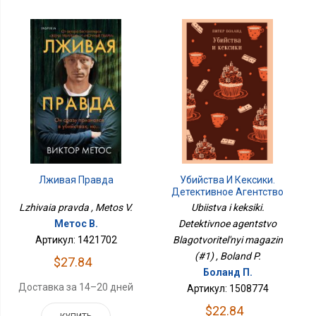
Убийства И Кексики.
Лживая Правда
Детективное Агентство
Благотворительный
Ubiistva i keksiki.
Lzhivaia pravda , Metos V.
Магазин (#1)
Detektivnoe agentstvo
Метос В.
Blagotvoritel'nyi magazin
Артикул: 1421702
(#1) , Boland P.
$27.84
Боланд П.
Доставка за 14–20 дней
Артикул: 1508774
$22.84