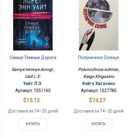
Самые Темные Дороги
Полуночное Солнце
Samye temnye dorogi ,
Polunochnoe solntse ,
Uait L.E.
Keigo Khigasino
Уайт Л.Э.
Кэйго Хигасино
Артикул: 1551165
Артикул: 1527785
$15.13
$74.27
Доставка за 14–20 дней
Доставка за 14–20 дней
КУПИТЬ
КУПИТЬ