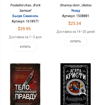
Poslednii chas , B'ork
Strannyi dom , Uketsu
Samiuel'
Укэцу
Бьорк Самюэль
Артикул: 1508881
Артикул: 1618971
$25.34
$39.95
Доставка за 14–20 дней
Доставка за 1–3 дня
КУПИТЬ
КУПИТЬ