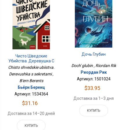
Дочь Глубин
Чисто Шведские
Убийства. Деревушка С
Doch' glubin , Riordan Rik
Секретами
Chisto shvedskie ubiistva.
Риордан Рик
Derevushka s sekretami ,
Артикул: 1501024
B'ern Berents
$33.95
Бьёрн Беренц
Артикул: 1534364
Доставка за 1–3 дня
$31.16
КУПИТЬ
Доставка за 14–20 дней
КУПИТЬ