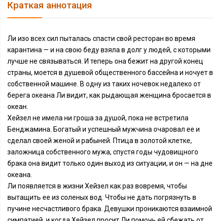
Краткая аннотация
Ли изо всех сил пыталась спасти свой ресторан во время
карантина — и на свою беду взяла в долг у людей, с которыми
лучше не связываться. И теперь она бежит на другой конец
страны, моется в душевой общественного бассейна и ночует в
собственной машине. В одну из таких ночевок недалеко от
берега океана Ли видит, как рыдающая женщина бросается в
океан.
Хейзел не имела ни гроша за душой, пока не встретила
Бенджамина. Богатый и успешный мужчина очаровал ее и
сделал своей женой и рабыней. Птица в золотой клетке,
заложница собственного мужа, спустя годы чудовищного
брака она видит только один выход из ситуации, и он — на дне
океана.
Ли появляется в жизни Хейзел как раз вовремя, чтобы
вытащить ее из соленых вод. Чтобы не дать погрязнуть в
пучине несчастливого брака. Девушки проникаются взаимной
симпатией, и когда Хейзел просит Ли помочь ей сбежать от