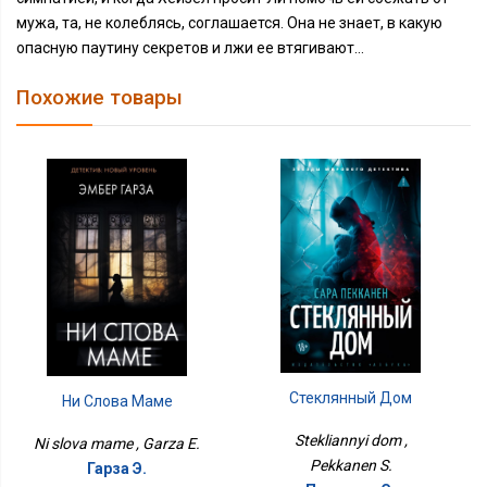
мужа, та, не колеблясь, соглашается. Она не знает, в какую
опасную паутину секретов и лжи ее втягивают…
Похожие товары
Стеклянный Дом
Ни Слова Маме
Stekliannyi dom ,
Ni slova mame , Garza E.
Pekkanen S.
Гарза Э.