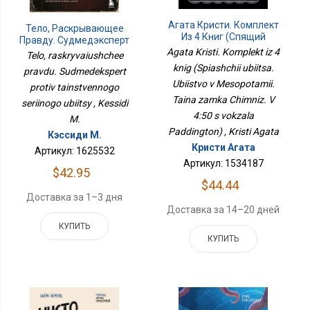
Агата Кристи. Комплект
Тело, Раскрывающее
Из 4 Книг (Спящий
Правду. Судмедэксперт
Убийца. Убийство В
Agata Kristi. Komplekt iz 4
Против Таинственного
Telo, raskryvaiushchee
Месопотамии. Тайна
Серийного Убийцы
knig (Spiashchii ubiitsa.
pravdu. Sudmedekspert
Замка Чимниз. В 4:50 С
Ubiistvo v Mesopotamii.
Вокзала Паддингтон)
protiv tainstvennogo
Taina zamka Chimniz. V
seriinogo ubiitsy , Kessidi
4:50 s vokzala
M.
Paddington) , Kristi Agata
Кэссиди М.
Кристи Агата
Артикул: 1625532
Артикул: 1534187
$42.95
$44.44
Доставка за 1–3 дня
Доставка за 14–20 дней
КУПИТЬ
КУПИТЬ