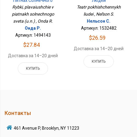
Пятнах Солнечного
Людей
Света (у.н.)
Rybki, plavaiushchie v
Teatr pokhishchennykh
piatnakh solnechnogo
liudei , Nel'son S.
sveta (u.n.) , Onda R.
Нельсон С.
Онда Р.
Артикул: 1532482
Артикул: 1494143
$26.59
$27.84
Доставка за 14–20 дней
Доставка за 14–20 дней
КУПИТЬ
КУПИТЬ
Контакты
461 Avenue P, Brooklyn, NY 11223