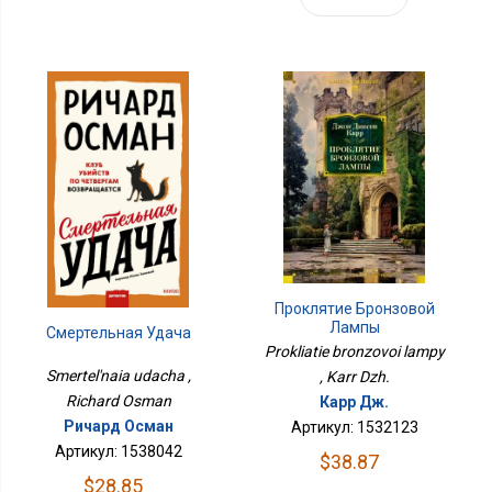
Проклятие Бронзовой
Лампы
Смертельная Удача
Prokliatie bronzovoi lampy
Smertel'naia udacha ,
, Karr Dzh.
Richard Osman
Карр Дж.
Ричард Осман
Артикул: 1532123
Артикул: 1538042
$38.87
$28.85