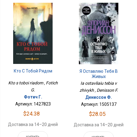
Кто С Тобой Рядом
Я Оставляю Тебя В
Живых
Kto s toboi riadom , Fotich
Ia ostavliaiu tebia v
G.
zhivykh , Denisson F.
Фотич Г.
Дениссон Ф.
Артикул: 1427823
Артикул: 1505137
$24.38
$28.05
Доставка за 14–20 дней
Доставка за 14–20 дней