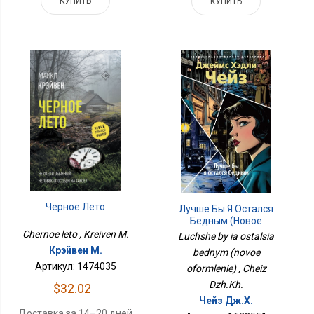
КУПИТЬ
КУПИТЬ
Черное Лето
Лучше Бы Я Остался
Бедным (новое
Оформление)
Chernoe leto , Kreiven M.
Luchshe by ia ostalsia
Крэйвен М.
bednym (novoe
Артикул: 1474035
oformlenie) , Cheiz
Dzh.Kh.
$32.02
Чейз Дж.Х.
Доставка за 14–20 дней