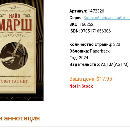
Артикул:
1472326
Серия:
Золотой век английског
SKU:
166252
ISBN:
9785171656386
Количество страниц:
320
Обложка:
Paperback
Год:
2024
Издательство:
АСТ,М(AST,M)
Ваша цена:
$17.95
Not In Stock
я аннотация