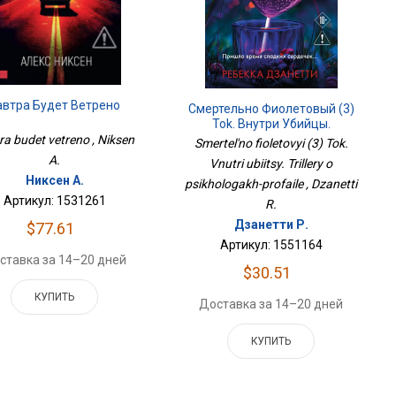
автра Будет Ветрено
Смертельно Фиолетовый (3)
Tok. Внутри Убийцы.
Триллеры О Психологах-
ra budet vetreno , Niksen
Smertel'no fioletovyi (3) Tok.
Профайле
A.
Vnutri ubiitsy. Trillery o
Никсен А.
psikhologakh-profaile , Dzanetti
Артикул: 1531261
R.
Дзанетти Р.
$77.61
Артикул: 1551164
ставка за 14–20 дней
$30.51
КУПИТЬ
Доставка за 14–20 дней
КУПИТЬ