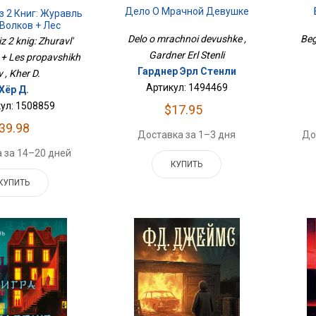
Дело О Мрачной Девушке
з 2 Книг: Журавль
Волков + Лес
авших Дев
Delo o mrachnoi devushke ,
Beg
z 2 knig: Zhuravl'
Gardner Erl Stenli
v + Les propavshikh
Гарднер Эрл Стенли
 , Kher D.
Артикул: 1494469
Хёр Д.
ул: 1508859
$17.95
39.98
Доставка за 1–3 дня
До
 за 14–20 дней
КУПИТЬ
КУПИТЬ