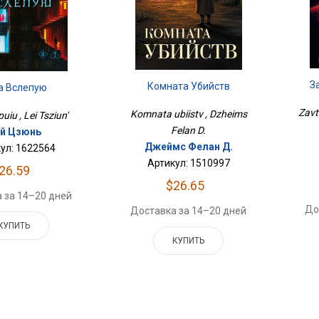
З
Комната Убийств
а Вслепую
Zavt
Komnata ubiistv , Dzheims
puiu , Lei Tsziun'
Felan D.
й Цзюнь
Джеймс Фелан Д.
ул: 1622564
Артикул: 1510997
26.59
$26.65
 за 14–20 дней
До
Доставка за 14–20 дней
КУПИТЬ
КУПИТЬ