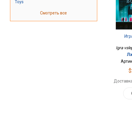
Toys
Смотреть все
Игр
Igra vsle
Лэ
Артик
$
Доставка