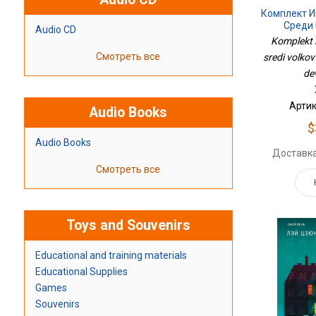
Комплект И
Среди 
Audio CD
Проп
Komplekt i
Смотреть все
sredi volko
dev
Артик
Audio Books
$
Audio Books
Доставка
Смотреть все
Toys and Souvenirs
Educational and training materials
Educational Supplies
Games
Souvenirs