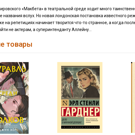
ировского «Макбета» в театральной среде ходит много таинственны
ее названия вслух. Но новая лондонская постановка известного р
же на репетициях начинает творится что-то странное, а когда пос
йти не актерам, а суперинтенданту Аллейну…
е товары