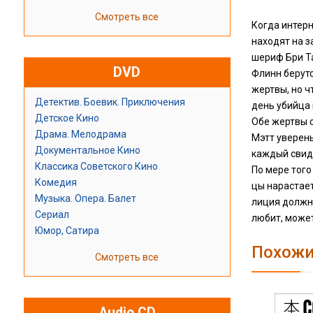
Смотреть все
Когда интерн
находят на 
шериф Бри Т
DVD
Флинн берутс
жертвы, но ч
Детектив. Боевик. Приключения
день убийца 
Детское Кино
Обе жертвы 
Драма. Мелодрама
Мэтт уверены
Документальное Кино
каждый свиде
Классика Советского Кино
По мере того
Комедия
цы нарастает
Музыка. Опера. Балет
лиция должна
Сериал
любит, може
Юмор, Сатира
Похожи
Смотреть все
Audio CD