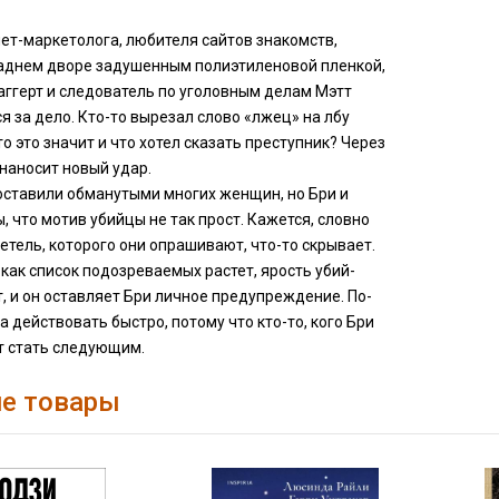
ет-маркетолога, любителя сайтов знакомств,
заднем дворе задушенным полиэтиленовой пленкой,
аггерт и следователь по уголовным делам Мэтт
я за дело. Кто-то вырезал слово «лжец» на лбу
то это значит и что хотел сказать преступник? Через
наносит новый удар.
оставили обманутыми многих женщин, но Бри и
, что мотив убийцы не так прост. Кажется, словно
тель, которого они опрашивают, что-то скрывает.
 как список подозреваемых растет, ярость убий-
, и он оставляет Бри личное предупреждение. По-
 действовать быстро, потому что кто-то, кого Бри
т стать следующим.
е товары