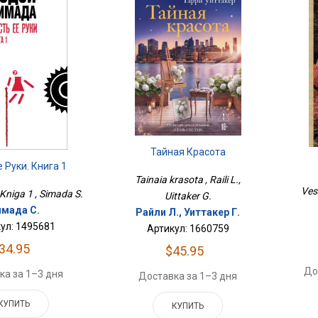
Тайная Красота
 Руки. Книга 1
Tainaia krasota , Raili L.,
Ves
. Kniga 1 , Simada S.
Uittaker G.
мада С.
Райли Л., Уиттакер Г.
ул: 1495681
Артикул: 1660759
34.95
$45.95
До
ка за 1–3 дня
Доставка за 1–3 дня
КУПИТЬ
КУПИТЬ