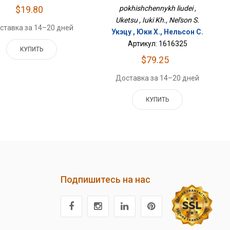
$19.80
pokhishchennykh liudei ,
Uketsu , Iuki Kh., Nel'son S.
ставка за 14–20 дней
Укэцу , Юки Х., Нельсон С.
Артикул: 1616325
КУПИТЬ
$79.25
Доставка за 14–20 дней
КУПИТЬ
Подпишитесь на нас