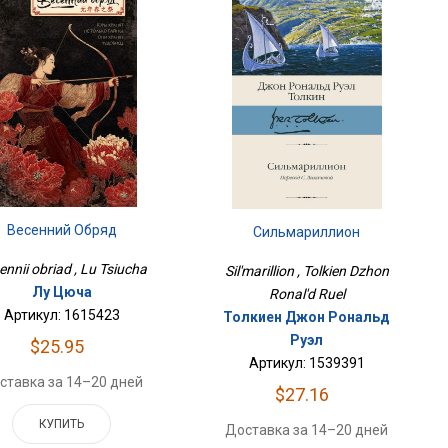
Весенний Обряд
Сильмариллион
ennii obriad , Lu Tsiucha
Sil'marillion , Tolkien Dzhon
Лу Цюча
Ronal'd Ruel
Артикул: 1615423
Толкиен Джон Рональд
Руэл
$25.95
Артикул: 1539391
ставка за 14–20 дней
$27.16
КУПИТЬ
Доставка за 14–20 дней