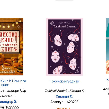
К
 Кино И Немного
Токийский Зодиак
Книг
Kofe
no i nemnogo knig ,
Tokiiskii Zodiak , Simada S.
k
ksander E.
Симада С.
ксандер Э.
Артикул: 1623208
ул: 1625555