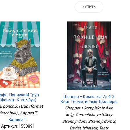
КУПИТЬ
офе, Пончики И Труп
Шоппер + Комплект Из 4-Х
(формат Клатчбук)
Книг. Герметичные Триллеры
, ponchiki i trup (format
Странный Дом, Странный
Shopper + komplekt iz 4-kh
Дом 2, Девять Лжецов,
latchbuk) , Kappes T.
knig. Germetichnye trillery
Театр Похищенных Людей
Каппес Т.
Strannyi dom, Strannyi dom 2,
Артикул: 1550891
Deviat' lzhetsov, Teatr