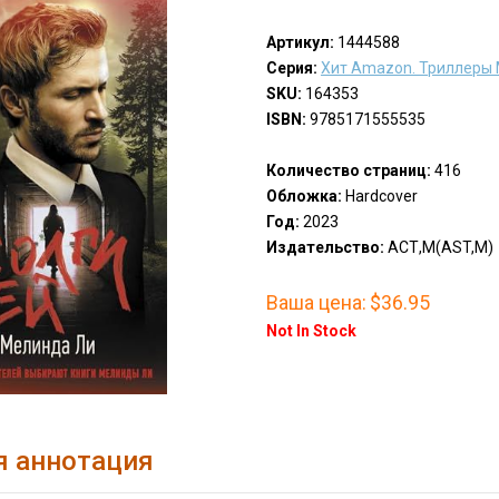
Артикул:
1444588
Серия:
Хит Amazon. Триллеры
SKU:
164353
ISBN:
9785171555535
Количество страниц:
416
Обложка:
Hardcover
Год:
2023
Издательство:
АСТ,М(AST,M)
Ваша цена:
$36.95
Not In Stock
я аннотация