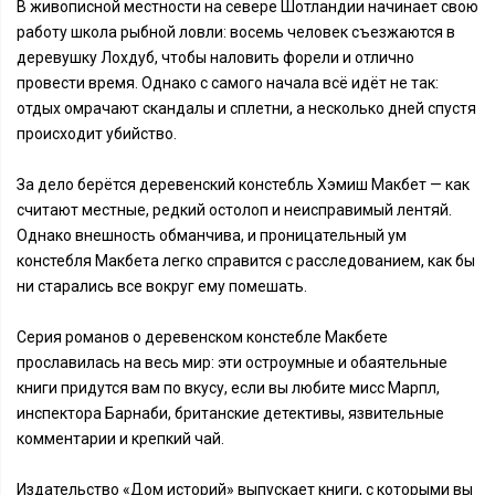
В живописной местности на севере Шотландии начинает свою
работу школа рыбной ловли: восемь человек съезжаются в
деревушку Лохдуб, чтобы наловить форели и отлично
провести время. Однако с самого начала всё идёт не так:
отдых омрачают скандалы и сплетни, а несколько дней спустя
происходит убийство.
За дело берётся деревенский констебль Хэмиш Макбет — как
считают местные, редкий остолоп и неисправимый лентяй.
Однако внешность обманчива, и проницательный ум
констебля Макбета легко справится с расследованием, как бы
ни старались все вокруг ему помешать.
Серия романов о деревенском констебле Макбете
прославилась на весь мир: эти остроумные и обаятельные
книги придутся вам по вкусу, если вы любите мисс Марпл,
инспектора Барнаби, британские детективы, язвительные
комментарии и крепкий чай.
Издательство «Дом историй» выпускает книги, с которыми вы