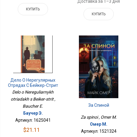
Доставка за 1–3 дня
КУПИТЬ
КУПИТЬ
Дело О Нерегулярных
Отрядах С Бейкер-Стрит
Delo o Nereguliarnykh
otriadakh s Beiker-strit ,
За Спиной
Baucher E.
Баучер Э.
Za spinoi , Omer M.
Артикул: 1625041
Омер М.
$21.11
Артикул: 1521324