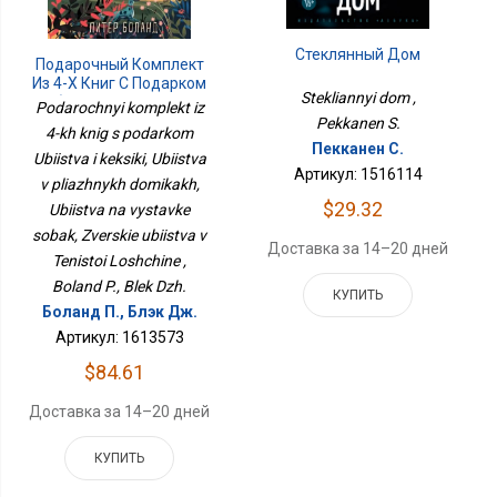
Стеклянный Дом
Подарочный Комплект
Из 4-Х Книг С Подарком
Stekliannyi dom ,
Убийства И Кексики,
Podarochnyi komplekt iz
Убийства В Пляжных
Pekkanen S.
4-kh knig s podarkom
Домиках, Убийства На
Пекканен С.
Ubiistva i keksiki, Ubiistva
Выставке Собак,
Артикул: 1516114
Зверские Убийства В
v pliazhnykh domikakh,
Тенистой Лощине
$29.32
Ubiistva na vystavke
sobak, Zverskie ubiistva v
Доставка за 14–20 дней
Tenistoi Loshchine ,
Boland P., Blek Dzh.
КУПИТЬ
Боланд П., Блэк Дж.
Артикул: 1613573
$84.61
Доставка за 14–20 дней
КУПИТЬ