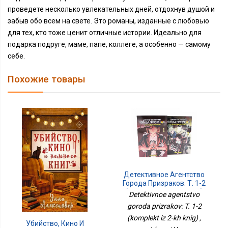
проведете несколько увлекательных дней, отдохнув душой и
забыв обо всем на свете. Это романы, изданные с любовью
для тех, кто тоже ценит отличные истории. Идеально для
подарка подруге, маме, папе, коллеге, а особенно — самому
себе.
Похожие товары
Детективное Агентство
Города Призраков: Т. 1-2
(комплект Из 2-Х Книг)
Detektivnoe agentstvo
goroda prizrakov: T. 1-2
(komplekt iz 2-kh knig) ,
Убийство, Кино И