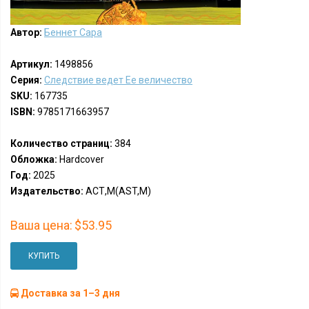
Автор:
Беннет Сара
Артикул:
1498856
Серия:
Следствие ведет Ее величество
SKU:
167735
ISBN:
9785171663957
Количество страниц:
384
Обложка:
Hardcover
Год:
2025
Издательство:
АСТ,М(AST,M)
Ваша цена:
$53.95
КУПИТЬ
Доставка за 1–3 дня