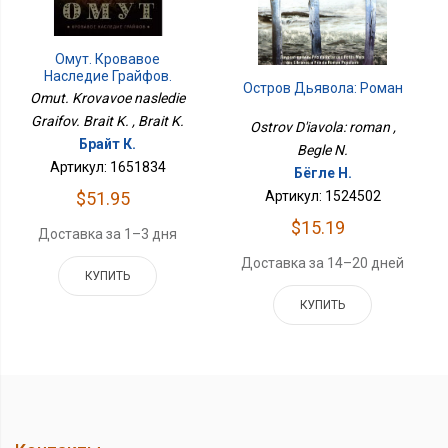
Омут. Кровавое
Наследие Грайфов.
Остров Дьявола: Роман
Брайт К.
Omut. Krovavoe nasledie
Graifov. Brait K. , Brait K.
Ostrov D'iavola: roman ,
Брайт К.
Begle N.
Артикул: 1651834
Бёгле Н.
Артикул: 1524502
$51.95
$15.19
Доставка за 1–3 дня
Доставка за 14–20 дней
КУПИТЬ
КУПИТЬ