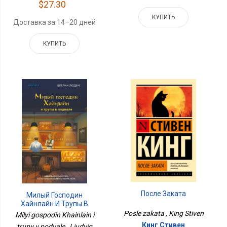
$27.30
КУПИТЬ
Доставка за 14–20 дней
КУПИТЬ
После Заката
Милый Господин
Хайнлайн И Трупы В
Подвале
Posle zakata , King Stiven
Milyi gospodin Khainlain i
Кинг Стивен
trupy v podvale , Liudvig