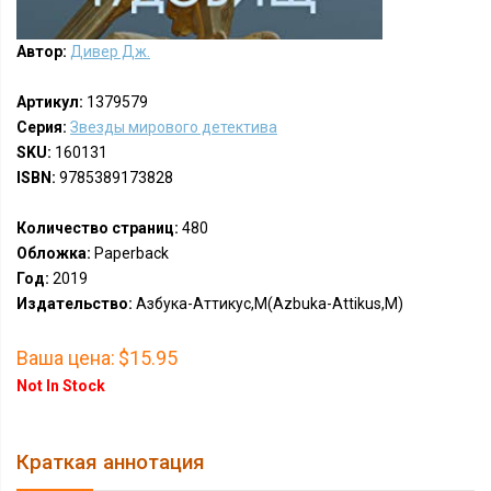
Автор:
Дивер Дж.
Артикул:
1379579
Серия:
Звезды мирового детектива
SKU:
160131
ISBN:
9785389173828
Количество страниц:
480
Обложка:
Paperback
Год:
2019
Издательство:
Азбука-Аттикус,М(Azbuka-Attikus,M)
Ваша цена:
$15.95
Not In Stock
Краткая аннотация