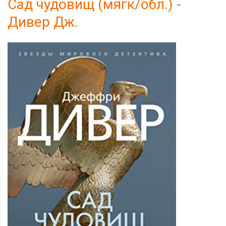
Сад чудовищ (мягк/обл.) -
Дивер Дж.