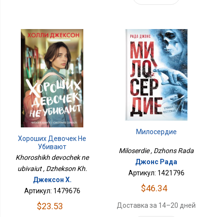
Милосердие
Хороших Девочек Не
Убивают
Miloserdie , Dzhons Rada
Khoroshikh devochek ne
Джонс Рада
ubivaiut , Dzhekson Kh.
Артикул: 1421796
Джексон Х.
$46.34
Артикул: 1479676
$23.53
Доставка за 14–20 дней